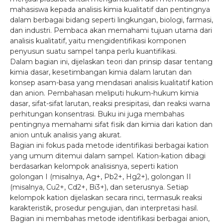
mahasiswa kepada analisis kimia kualitatif dan pentingnya
dalam berbagai bidang seperti lingkungan, biologi, farmasi,
dan industri. Pembaca akan memahami tujuan utama dari
analisis kualitatif, yaitu mengidentifikasi komponen
penyusun suatu sampel tanpa perlu kuantifikasi.
Dalam bagian ini, dijelaskan teori dan prinsip dasar tentang
kimia dasar, kesetimbangan kimia dalam larutan dan
konsep asam-basa yang mendasari analisis kualitatif kation
dan anion. Pembahasan meliputi hukum-hukum kimia
dasar, sifat-sifat larutan, reaksi presipitasi, dan reaksi warna
perhitungan konsentrasi. Buku ini juga membahas
pentingnya memahami sifat fisik dan kimia dari kation dan
anion untuk analisis yang akurat.
Bagian ini fokus pada metode identifikasi berbagai kation
yang umum ditemui dalam sampel. Kation-kation dibagi
berdasarkan kelompok analisisnya, seperti kation
golongan I (misalnya, Ag+, Pb2+, Hg2+), golongan II
(misalnya, Cu2+, Cd2+, Bi3+), dan seterusnya. Setiap
kelompok kation dijelaskan secara rinci, termasuk reaksi
karakteristik, prosedur pengujian, dan interpretasi hasil.
Bagian ini membahas metode identifikasi berbagai anion,