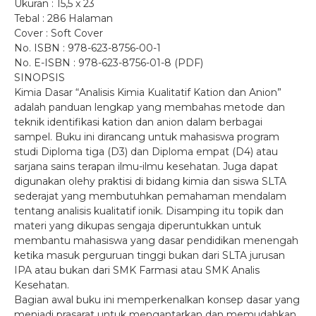
Ukuran : 15,5 x 23
Tebal : 286 Halaman
Cover : Soft Cover
No. ISBN : 978-623-8756-00-1
No. E-ISBN : 978-623-8756-01-8 (PDF)
SINOPSIS
Kimia Dasar “Analisis Kimia Kualitatif Kation dan Anion”
adalah panduan lengkap yang membahas metode dan
teknik identifikasi kation dan anion dalam berbagai
sampel. Buku ini dirancang untuk mahasiswa program
studi Diploma tiga (D3) dan Diploma empat (D4) atau
sarjana sains terapan ilmu-ilmu kesehatan. Juga dapat
digunakan olehy praktisi di bidang kimia dan siswa SLTA
sederajat yang membutuhkan pemahaman mendalam
tentang analisis kualitatif ionik. Disamping itu topik dan
materi yang dikupas sengaja diperuntukkan untuk
membantu mahasiswa yang dasar pendidikan menengah
ketika masuk perguruan tinggi bukan dari SLTA jurusan
IPA atau bukan dari SMK Farmasi atau SMK Analis
Kesehatan.
Bagian awal buku ini memperkenalkan konsep dasar yang
menjadi prasarat untuk mengantarkan dan memudahkan