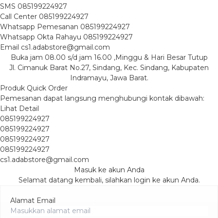
SMS
085199224927
Call Center
085199224927
Whatsapp
Pemesanan
085199224927
Whatsapp
Okta Rahayu
085199224927
Email
cs1.adabstore@gmail.com
Buka jam 08.00 s/d jam 16.00 ,Minggu & Hari Besar Tutup
Jl. Cimanuk Barat No.27, Sindang, Kec. Sindang, Kabupaten
Indramayu, Jawa Barat.
Produk Quick Order
Pemesanan dapat langsung menghubungi kontak dibawah:
Lihat Detail
085199224927
085199224927
085199224927
085199224927
cs1.adabstore@gmail.com
Masuk ke akun Anda
Selamat datang kembali, silahkan login ke akun Anda.
Alamat Email