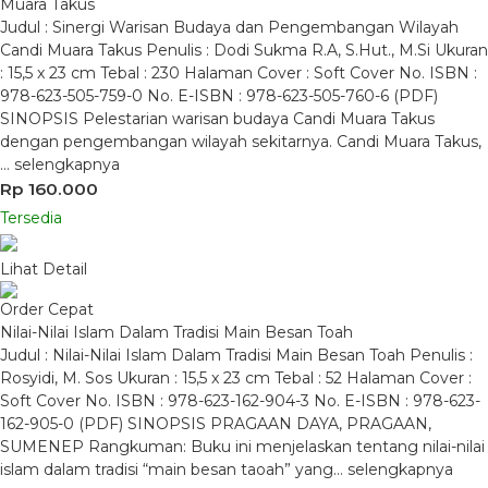
Muara Takus
Judul : Sinergi Warisan Budaya dan Pengembangan Wilayah
Candi Muara Takus Penulis : Dodi Sukma R.A, S.Hut., M.Si Ukuran
: 15,5 x 23 cm Tebal : 230 Halaman Cover : Soft Cover No. ISBN :
978-623-505-759-0 No. E-ISBN : 978-623-505-760-6 (PDF)
SINOPSIS Pelestarian warisan budaya Candi Muara Takus
dengan pengembangan wilayah sekitarnya. Candi Muara Takus,
…
selengkapnya
Rp 160.000
Tersedia
Lihat Detail
Order Cepat
Nilai-Nilai Islam Dalam Tradisi Main Besan Toah
Judul : Nilai-Nilai Islam Dalam Tradisi Main Besan Toah Penulis :
Rosyidi, M. Sos Ukuran : 15,5 x 23 cm Tebal : 52 Halaman Cover :
Soft Cover No. ISBN : 978-623-162-904-3 No. E-ISBN : 978-623-
162-905-0 (PDF) SINOPSIS PRAGAAN DAYA, PRAGAAN,
SUMENEP Rangkuman: Buku ini menjelaskan tentang nilai-nilai
islam dalam tradisi “main besan taoah” yang…
selengkapnya