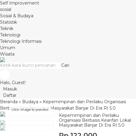
Self Improvement
sosial
Sosial & Budaya
Statistik
Teknik
Teknologi
Teknologi Informasi
Umum
Wisata
Cari
Halo, Guest!
Masuk
Daftar
Beranda
»
Budaya
»
Kepemimpinan dan Perilaku Organisasi
Berbasis Kearifan Lokal Masyarakat Banjar Di Era RI 5.0
click image to preview
Kepemimpinan dan Perilaku
Organisasi Berbasis Kearifan Lokal
Masyarakat Banjar Di Era RI 5.0
Rp 122.000