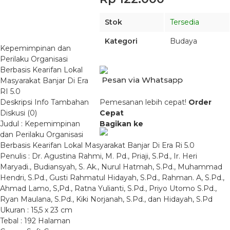
Stok
Tersedia
Kategori
Budaya
Kepemimpinan dan
Perilaku Organisasi
Berbasis Kearifan Lokal
Pesan via Whatsapp
Masyarakat Banjar Di Era
RI 5.0
Deskripsi
Info Tambahan
Pemesanan lebih cepat!
Order
Diskusi (0)
Cepat
Judul : Kepemimpinan
Bagikan ke
dan Perilaku Organisasi
Berbasis Kearifan Lokal Masyarakat Banjar Di Era Ri 5.0
Penulis : Dr. Agustina Rahmi, M. Pd., Priaji, S.Pd., Ir. Heri
Maryadi., Budiansyah, S. Ak., Nurul Hatmah, S.Pd., Muhammad
Hendri, S.Pd., Gusti Rahmatul Hidayah, S.Pd., Rahman. A, S.Pd.,
Ahmad Lamo, S,Pd., Ratna Yulianti, S.Pd., Priyo Utomo S.Pd.,
Ryan Maulana, S.Pd., Kiki Norjanah, S.Pd., dan Hidayah, S.Pd
Ukuran : 15,5 x 23 cm
Tebal : 192 Halaman