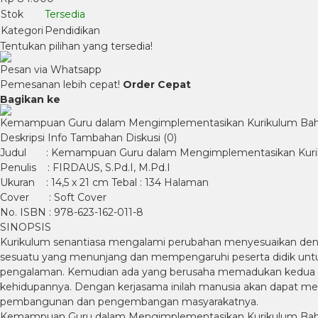
Stok
Tersedia
Kategori
Pendidikan
Tentukan pilihan yang tersedia!
Pesan via Whatsapp
Pemesanan lebih cepat!
Order Cepat
Bagikan ke
Kemampuan Guru dalam Mengimplementasikan Kurikulum Bah
Deskripsi
Info Tambahan
Diskusi (0)
Judul : Kemampuan Guru dalam Mengimplementasikan Kuri
Penulis : FIRDAUS, S.Pd.I, M.Pd.I
Ukuran : 14,5 x 21 cm Tebal : 134 Halaman
Cover : Soft Cover
No. ISBN : 978-623-162-011-8
SINOPSIS
Kurikulum senantiasa mengalami perubahan menyesuaikan deng
sesuatu yang menunjang dan mempengaruhi peserta didik untuk
pengalaman. Kemudian ada yang berusaha memadukan kedua pa
kehidupannya. Dengan kerjasama inilah manusia akan dapat m
pembangunan dan pengembangan masyarakatnya.
Kemampuan Guru dalam Mengimplementasikan Kurikulum Bah