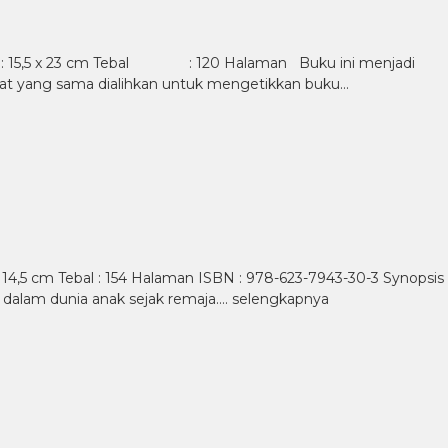
 15,5 x 23 cm Tebal : 120 Halaman Buku ini menjadi
saat yang sama dialihkan untuk mengetikkan buku…
4,5 cm Tebal : 154 Halaman ISBN : 978-623-7943-30-3 Synopsis
h dalam dunia anak sejak remaja….
selengkapnya