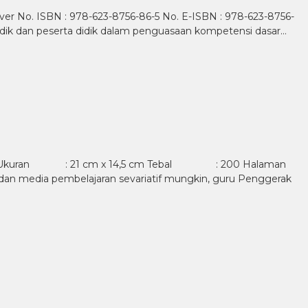
 Cover No. ISBN : 978-623-8756-86-5 No. E-ISBN : 978-623-8756-
ik dan peserta didik dalam penguasaan kompetensi dasar…
Pd Ukuran : 21 cm x 14,5 cm Tebal : 200 Halaman
dan media pembelajaran sevariatif mungkin, guru Penggerak