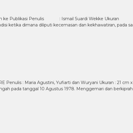
n ke Publikasi Penulis : Ismail Suardi Wekke Ukuran :
disi ketika dimana diliputi kecemasan dan kekhawatiran, pada 
lis : Maria Agustini, Yufiarti dan Wuryani Ukuran : 21 cm x 1
awa Tengah pada tanggal 10 Agustus 1978. Menggemari dan berkipra