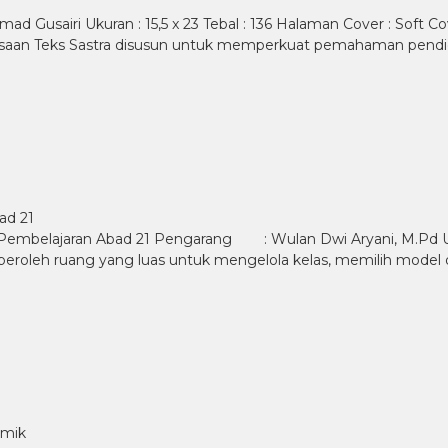
hmad Gusairi Ukuran : 15,5 x 23 Tebal : 136 Halaman Cover : Soft
asaan Teks Sastra disusun untuk memperkuat pemahaman pendid
ad 21
mbelajaran Abad 21 Pengarang : Wulan Dwi Aryani, M.
eroleh ruang yang luas untuk mengelola kelas, memilih model 
emik