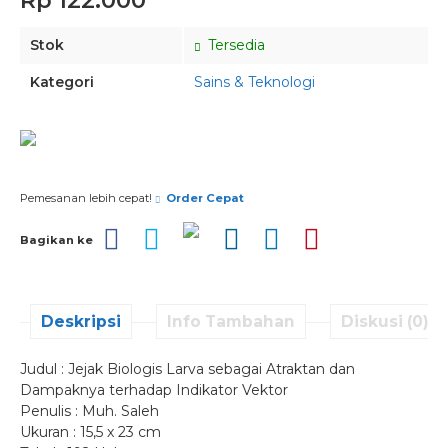
Rp 122.000
Stok
Tersedia
Kategori
Sains & Teknologi
Pesan via Whatsapp
Pemesanan lebih cepat!
Order Cepat
Bagikan ke
Deskripsi
Info Tambahan
Diskusi (0)
Judul : Jejak Biologis Larva sebagai Atraktan dan
Dampaknya terhadap Indikator Vektor
Penulis : Muh. Saleh
Ukuran : 15,5 x 23 cm