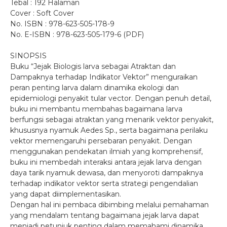
Tebal : 192 Halaman
Cover : Soft Cover
No. ISBN : 978-623-505-178-9
No. E-ISBN : 978-623-505-179-6 (PDF)
SINOPSIS
Buku “Jejak Biologis larva sebagai Atraktan dan
Dampaknya terhadap Indikator Vektor” menguraikan
peran penting larva dalam dinamika ekologi dan
epidemiologi penyakit tular vector. Dengan penuh detail,
buku ini membantu membahas bagaimana larva
berfungsi sebagai atraktan yang menarik vektor penyakit,
khususnya nyamuk Aedes Sp., serta bagaimana perilaku
vektor memengaruhi persebaran penyakit. Dengan
menggunakan pendekatan ilmiah yang komprehensif,
buku ini membedah interaksi antara jejak larva dengan
daya tarik nyamuk dewasa, dan menyoroti dampaknya
terhadap indikator vektor serta strategi pengendalian
yang dapat diimplementasikan.
Dengan hal ini pembaca dibimbing melalui pemahaman
yang mendalam tentang bagaimana jejak larva dapat
menjadi petunjuk penting dalam memahami dinamika