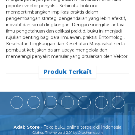
populasi vector penyakit. Selain itu, buku ini
mempertimbangkan implikasi praktis dalam
pengembangan strategi pengendalian yang lebih efektif,
inovatif dan ramah lingkungan. Dengan sinergitas antara
ilmu pengetahuan dan aplikasi praktid, buku ini menjadi
rujukan penting bagi para ilmuawan, praktisi Entomologi,
Kesehatan Lingkungan dan Kesehatan Masyarakat serta
pembuat kebijakan dalam upaya mengelola dan
memerangi penyakit menular yang ditularkan oleh Vektor.
Produk Terkait
Adab Store
- Toko buku online terbaik di Indonesia
Olzhop Theme
versi 2.0.1 by Oketheme.com