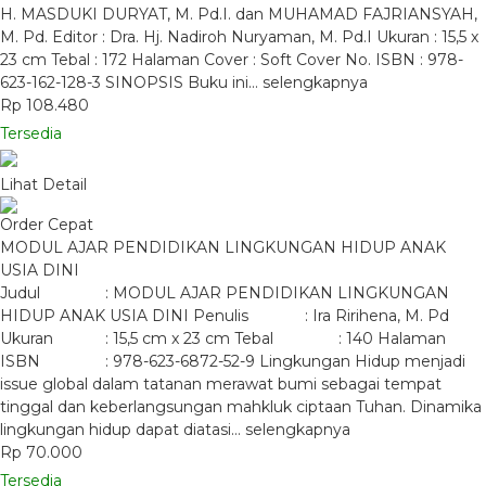
H. MASDUKI DURYAT, M. Pd.I. dan MUHAMAD FAJRIANSYAH,
M. Pd. Editor : Dra. Hj. Nadiroh Nuryaman, M. Pd.I Ukuran : 15,5 x
23 cm Tebal : 172 Halaman Cover : Soft Cover No. ISBN : 978-
623-162-128-3 SINOPSIS Buku ini…
selengkapnya
Rp 108.480
Tersedia
Lihat Detail
Order Cepat
MODUL AJAR PENDIDIKAN LINGKUNGAN HIDUP ANAK
USIA DINI
Judul : MODUL AJAR PENDIDIKAN LINGKUNGAN
HIDUP ANAK USIA DINI Penulis : Ira Ririhena, M. Pd
Ukuran : 15,5 cm x 23 cm Tebal : 140 Halaman
ISBN : 978-623-6872-52-9 Lingkungan Hidup menjadi
issue global dalam tatanan merawat bumi sebagai tempat
tinggal dan keberlangsungan mahkluk ciptaan Tuhan. Dinamika
lingkungan hidup dapat diatasi…
selengkapnya
Rp 70.000
Tersedia