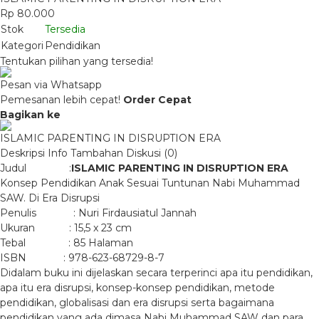
Rp 80.000
Stok
Tersedia
Kategori
Pendidikan
Tentukan pilihan yang tersedia!
Pesan via Whatsapp
Pemesanan lebih cepat!
Order Cepat
Bagikan ke
ISLAMIC PARENTING IN DISRUPTION ERA
Deskripsi
Info Tambahan
Diskusi (0)
Judul :
ISLAMIC PARENTING IN DISRUPTION ERA
Konsep Pendidikan Anak Sesuai Tuntunan Nabi Muhammad
SAW. Di Era Disrupsi
Penulis : Nuri Firdausiatul Jannah
Ukuran : 15,5 x 23 cm
Tebal : 85 Halaman
ISBN : 978-623-68729-8-7
Didalam buku ini dijelaskan secara terperinci apa itu pendidikan,
apa itu era disrupsi, konsep-konsep pendidikan, metode
pendidikan, globalisasi dan era disrupsi serta bagaimana
pendidikan yang ada dimasa Nabi Muhammad SAW dan para