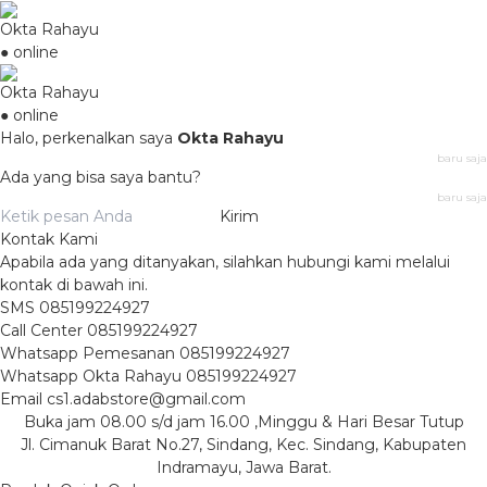
Okta Rahayu
● online
Okta Rahayu
● online
Halo, perkenalkan saya
Okta Rahayu
baru saja
Ada yang bisa saya bantu?
baru saja
Kirim
Kontak Kami
Apabila ada yang ditanyakan, silahkan hubungi kami melalui
kontak di bawah ini.
SMS
085199224927
Call Center
085199224927
Whatsapp
Pemesanan
085199224927
Whatsapp
Okta Rahayu
085199224927
Email
cs1.adabstore@gmail.com
Buka jam 08.00 s/d jam 16.00 ,Minggu & Hari Besar Tutup
Jl. Cimanuk Barat No.27, Sindang, Kec. Sindang, Kabupaten
Indramayu, Jawa Barat.