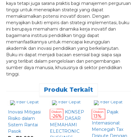
kaya tetapi juga sarana praktis bagi manajemen perguruan
tinggi untuk menerapkan strategi yang dapat
memaksimalkan potensi inovatif dosen. Dengan
menyajikan bukti empiris dan strategi implementasi, buku
ini berupaya memahami dinamika kerja inovatif dan
bagaimana institusi pendidikan tinggi dapat
memanfaatkannya untuk mencapai keunggulan
akademik dan inovasi pendidikan yang berkelanjutan.
Buku ini dapat menjadi bacaan esensial bagi siapa saja
yang terlibat dalam pengelolaan dan pengembangan
sumber daya manusia, khususnya di sektor pendidikan
tinggi.
Produk Terkait
Order Cepat
Order Cepat
Order Cepat
Inovasi Mitigasi
KONSEP
Pajak
K
Diskon
Diskon
-26%
13%
Risiko dalam
DASAR
M
Internasional:
Sistem Rantai
MEMAHAMI
P
Mencegah Tax
Pasok
ELECTRONIC
d
Dispute Dengan