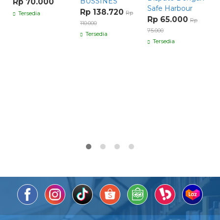
BUSSINES
P
Rp 70.000
Safe Harbour
H
Rp 138.720
Rp
Tersedia
Rp 65.000
Rp
R
110.000
75.000
Tersedia
Tersedia