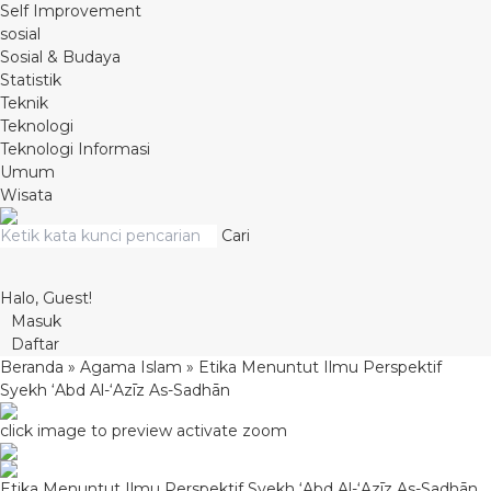
Self Improvement
sosial
Sosial & Budaya
Statistik
Teknik
Teknologi
Teknologi Informasi
Umum
Wisata
Cari
Halo, Guest!
Masuk
Daftar
Beranda
»
Agama Islam
»
Etika Menuntut Ilmu Perspektif
Syekh ‘Abd Al-‘Azīz As-Sadhān
click image to preview
activate zoom
Etika Menuntut Ilmu Perspektif Syekh ‘Abd Al-‘Azīz As-Sadhān