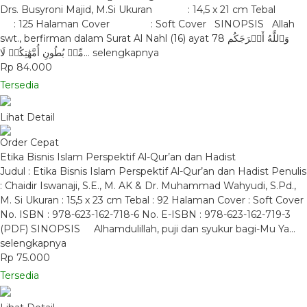
Drs. Busyroni Majid, M.Si Ukuran : 14,5 x 21 cm Tebal
: 125 Halaman Cover : Soft Cover SINOPSIS Allah
swt., berfirman dalam Surat Al Nahl (16) ayat 78 وَٱللَّهُ أَخۡرَجَكُم
مِّنۢ بُطُونِ أُمَّهَٰتِكُمۡ لَا…
selengkapnya
Rp 84.000
Tersedia
Lihat Detail
Order Cepat
Etika Bisnis Islam Perspektif Al-Qur’an dan Hadist
Judul : Etika Bisnis Islam Perspektif Al-Qur’an dan Hadist Penulis
: Chaidir Iswanaji, S.E., M. AK & Dr. Muhammad Wahyudi, S.Pd.,
M. Si Ukuran : 15,5 x 23 cm Tebal : 92 Halaman Cover : Soft Cover
No. ISBN : 978-623-162-718-6 No. E-ISBN : 978-623-162-719-3
(PDF) SINOPSIS Alhamdulillah, puji dan syukur bagi-Mu Ya…
selengkapnya
Rp 75.000
Tersedia