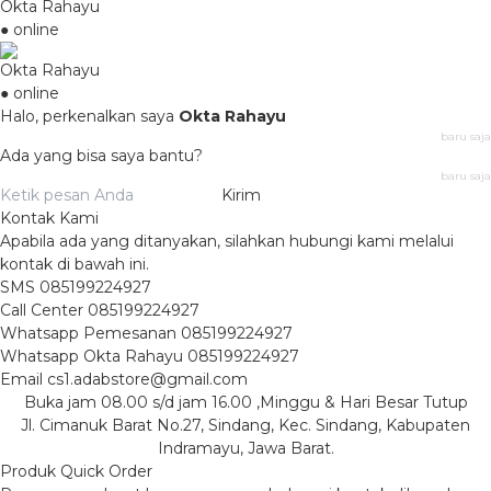
Okta Rahayu
● online
Okta Rahayu
● online
Halo, perkenalkan saya
Okta Rahayu
baru saja
Ada yang bisa saya bantu?
baru saja
Kirim
Kontak Kami
Apabila ada yang ditanyakan, silahkan hubungi kami melalui
kontak di bawah ini.
SMS
085199224927
Call Center
085199224927
Whatsapp
Pemesanan
085199224927
Whatsapp
Okta Rahayu
085199224927
Email
cs1.adabstore@gmail.com
Buka jam 08.00 s/d jam 16.00 ,Minggu & Hari Besar Tutup
Jl. Cimanuk Barat No.27, Sindang, Kec. Sindang, Kabupaten
Indramayu, Jawa Barat.
Produk Quick Order