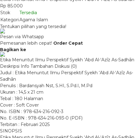
Rp 85.000
Stok
Tersedia
Kategori
Agama Islam
Tentukan pilihan yang tersedia!
Pesan via Whatsapp
Pemesanan lebih cepat!
Order Cepat
Bagikan ke
Etika Menuntut Ilmu Perspektif Syekh ‘Abd Al-‘Azīz As-Sadhān
Deskripsi
Info Tambahan
Diskusi (0)
Judul : Etika Menuntut Ilmu Perspektif Syekh ‘Abd Al-‘Azīz As-
Sadhān
Penulis : Bardansyah Nst, S.HI, S.Pd.I, M.Pd
Ukuran : 14,5 x 21 cm
Tebal : 180 Halaman
Cover : Soft Cover
No. ISBN : 978-634-216-092-3
No. E-ISBN : 978-634-216-093-0 (PDF)
Terbitan : Februari 2025
SINOPSIS
Etika Menuntut Ilmu Perspektif Syekh ‘Abd Al-‘Azīz As-Sadhān