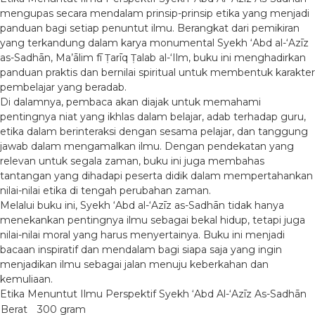
mengupas secara mendalam prinsip-prinsip etika yang menjadi
panduan bagi setiap penuntut ilmu. Berangkat dari pemikiran
yang terkandung dalam karya monumental Syekh ‘Abd al-‘Azīz
as-Sadhān, Ma’ālim fī Ṭarīq Ṭalab al-‘Ilm, buku ini menghadirkan
panduan praktis dan bernilai spiritual untuk membentuk karakter
pembelajar yang beradab.
Di dalamnya, pembaca akan diajak untuk memahami
pentingnya niat yang ikhlas dalam belajar, adab terhadap guru,
etika dalam berinteraksi dengan sesama pelajar, dan tanggung
jawab dalam mengamalkan ilmu. Dengan pendekatan yang
relevan untuk segala zaman, buku ini juga membahas
tantangan yang dihadapi peserta didik dalam mempertahankan
nilai-nilai etika di tengah perubahan zaman.
Melalui buku ini, Syekh ‘Abd al-‘Azīz as-Sadhān tidak hanya
menekankan pentingnya ilmu sebagai bekal hidup, tetapi juga
nilai-nilai moral yang harus menyertainya. Buku ini menjadi
bacaan inspiratif dan mendalam bagi siapa saja yang ingin
menjadikan ilmu sebagai jalan menuju keberkahan dan
kemuliaan.
Etika Menuntut Ilmu Perspektif Syekh ‘Abd Al-‘Azīz As-Sadhān
Berat
300 gram