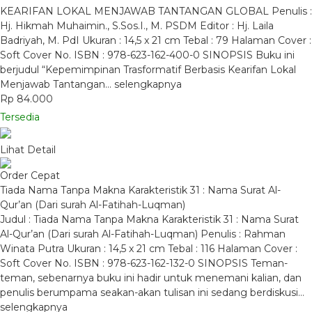
KEARIFAN LOKAL MENJAWAB TANTANGAN GLOBAL Penulis :
Hj. Hikmah Muhaimin., S.Sos.I., M. PSDM Editor : Hj. Laila
Badriyah, M. PdI Ukuran : 14,5 x 21 cm Tebal : 79 Halaman Cover :
Soft Cover No. ISBN : 978-623-162-400-0 SINOPSIS Buku ini
berjudul “Kepemimpinan Trasformatif Berbasis Kearifan Lokal
Menjawab Tantangan…
selengkapnya
Rp 84.000
Tersedia
Lihat Detail
Order Cepat
Tiada Nama Tanpa Makna Karakteristik 31 : Nama Surat Al-
Qur’an (Dari surah Al-Fatihah-Luqman)
Judul : Tiada Nama Tanpa Makna Karakteristik 31 : Nama Surat
Al-Qur’an (Dari surah Al-Fatihah-Luqman) Penulis : Rahman
Winata Putra Ukuran : 14,5 x 21 cm Tebal : 116 Halaman Cover :
Soft Cover No. ISBN : 978-623-162-132-0 SINOPSIS Teman-
teman, sebenarnya buku ini hadir untuk menemani kalian, dan
penulis berumpama seakan-akan tulisan ini sedang berdiskusi…
selengkapnya