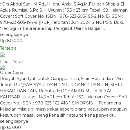
: Drs Abdul Sani, M.Pd., H.Ibnu Arabi, S.Ag.M.Fil.I dan Shopia El-
Azkia Rumisa, S.Pd.SH. Ukuran : 15,5 x 23 cm Tebal : 58 Halaman
Cover : Soft Cover No. ISBN : 978-623-505-193-2 No. E-ISBN :
978-623-505-194-9 (PDF) Terbitan : Juni 2024 SINOPSIS Buku
“Teologi Entrepreneurship Pengikut Ulama Banjar”…
selengkapnya
Rp 80.000
Tersedia
Lihat Detail
Order Cepat
Ruqyah Syar`Iyah untuk Gangguan Jin, Sihir, Hasad dan `Ain
Judul : RUQYAH SYAR`IYAH UNTUK GANGGUAN JIN, SIHIR,
HASAD DAN `AIN Penulis : MOCHAMAD MUJADID AL
KAUTSAR Ukuran : 14,5 x 21 cm Tebal : 133 Halaman Cover : Soft
Cover No. ISBN : 978-623-162-416-1 SINOPSIS Fenomena
kejadian mistis di masyarakat seperti orang kesurupan ataupun
kesurupan masal, orang kena sihir atau terkena penyakit…
selengkapnya
Rp 65.000