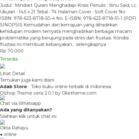
Judul : Mindset Qurani Menghadapi Krisis Penulis : Ibnu Said, Lc
Ukuran : 14,5 x 21 Tebal : 74 Halaman Cover : Soft Cover No.
ISBN: 978-623-8718-50-4 No. E-ISBN: 978-623-8718-51-1 (PDF)
SINOPSIS Kemudahan dan kemajuan yang dihadirkan
kehidupan modern ternyata menghadirkan berbagai macam
problematika yang berujung pada stres dan frustasi. Kondisi
frustasi ini membuat kebanyakan…
selengkapnya
Rp 70.000
Tersedia
Lihat Detail
Temukan juga kami disini
Adab Store
- Toko buku online terbaik di Indonesia
Olzhop Theme
versi 2.0.1 by Oketheme.com
Chat via Whatsapp
Ada yang ditanyakan?
Silahkan klik untuk chat ini
Okta Rahayu
● online