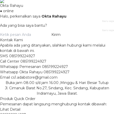
Okta Rahayu
● online
Halo, perkenalkan saya
Okta Rahayu
baru saja
Ada yang bisa saya bantu?
baru saja
Kirim
Kontak Kami
Apabila ada yang ditanyakan, silahkan hubungi kami melalui
kontak di bawah ini.
SMS
085199224927
Call Center
085199224927
Whatsapp
Pemesanan
085199224927
Whatsapp
Okta Rahayu
085199224927
Email
cs1.adabstore@gmail.com
Buka jam 08.00 s/d jam 16.00 ,Minggu & Hari Besar Tutup
Jl. Cimanuk Barat No.27, Sindang, Kec. Sindang, Kabupaten
Indramayu, Jawa Barat.
Produk Quick Order
Pemesanan dapat langsung menghubungi kontak dibawah:
Lihat Detail