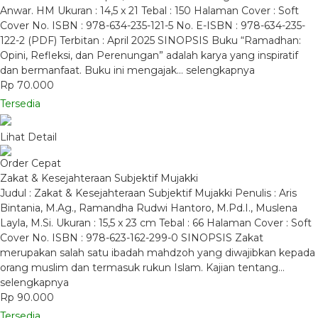
Anwar. HM Ukuran : 14,5 x 21 Tebal : 150 Halaman Cover : Soft
Cover No. ISBN : 978-634-235-121-5 No. E-ISBN : 978-634-235-
122-2 (PDF) Terbitan : April 2025 SINOPSIS Buku “Ramadhan:
Opini, Refleksi, dan Perenungan” adalah karya yang inspiratif
dan bermanfaat. Buku ini mengajak…
selengkapnya
Rp 70.000
Tersedia
Lihat Detail
Order Cepat
Zakat & Kesejahteraan Subjektif Mujakki
Judul : Zakat & Kesejahteraan Subjektif Mujakki Penulis : Aris
Bintania, M.Ag., Ramandha Rudwi Hantoro, M.Pd.I., Muslena
Layla, M.Si. Ukuran : 15,5 x 23 cm Tebal : 66 Halaman Cover : Soft
Cover No. ISBN : 978-623-162-299-0 SINOPSIS Zakat
merupakan salah satu ibadah mahdzoh yang diwajibkan kepada
orang muslim dan termasuk rukun Islam. Kajian tentang…
selengkapnya
Rp 90.000
Tersedia