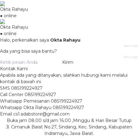
Okta Rahayu
● online
Okta Rahayu
● online
Halo, perkenalkan saya
Okta Rahayu
baru saja
Ada yang bisa saya bantu?
baru saja
Kirim
Kontak Kami
Apabila ada yang ditanyakan, silahkan hubungi kami melalui
kontak di bawah ini.
SMS
085199224927
Call Center
085199224927
Whatsapp
Pemesanan
085199224927
Whatsapp
Okta Rahayu
085199224927
Email
cs1.adabstore@gmail.com
Buka jam 08.00 s/d jam 16.00 ,Minggu & Hari Besar Tutup
Jl. Cimanuk Barat No.27, Sindang, Kec. Sindang, Kabupaten
Indramayu, Jawa Barat.