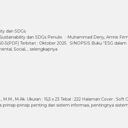
lity dan SDGs
Sustainability dan SDGs Penulis : Muhammad Deny, Amrie Fir
650-5(PDF) Terbitan : Oktober 2025 SINOPSIS Buku “ESG dalam 
ntal, Social,…
selengkapnya
, M.M., M.Ak. Ukuran : 15,5 x 23 Tebal : 222 Halaman Cover : Sof
 prinsip-prinsip penting dari sistem informasi, pentingnya si