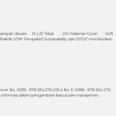
mansyah Ukuran : 15 x 23 Tebal : 214 Halaman Cover : Soft
Praktik SDM: Perspektif Sustainability dan SDGs” memberikan
t Cover No. ISBN : 978-634-276-015-4 No. E-ISBN : 978-634-276-
stem informasi dalam pengambilan keputusan manajemen,