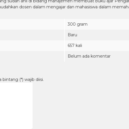
ang sudah ahli di bidang manajemen membuat buku ajar Peng
mudahkan dosen dalam mengajar dan mahasiswa dalam memah
300 gram
Baru
657 kali
Belum ada komentar
intang (*) wajib diisi.