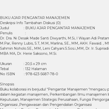
BUKU AJAR PENGANTAR MANAJEMEN
Deskripsi
Info Tambahan
Diskusi (0)
Judul : BUKU AJAR PENGANTAR MANAJEMEN
Penulis :
Dr. Dra. Ni Desak Made Santi Diwyarthi, M.Si, I Wayan Adi Pratama
M.Par, Renny Lubis, S.T, M.M, Marlina, SE., MM, AKH. Fawaid. , M
Sahmin Noholo.SE., MM, Leni Cahyani.S.Sos.i.,MM, Dr. Ir. Supria
MBA MA, Dr. Herie Saksono, M.Si.
Ukuran : 20,5 x 29 cm
Tebal : 132 Halaman
No ISBN : 978-623-5687-78-0
SInopsis
Buku kolaborasi ini berjudul “Pengantar Manajemen “mengacu 
dalam kegiatan manajemen, Perkembangan Ilmu manajemen lin
Keputusan, Manajemen Strategis Perusahaan, Fungsi Pengorgan
Organisasi ,Pengawasan dan Pengendalian Organisasi