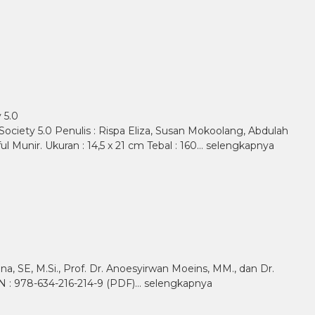
 5.0
ety 5.0 Penulis : Rispa Eliza, Susan Mokoolang, Abdulah
l Munir. Ukuran : 14,5 x 21 cm Tebal : 160…
selengkapnya
, SE, M.Si., Prof. Dr. Anoesyirwan Moeins, MM., dan Dr.
BN : 978-634-216-214-9 (PDF)…
selengkapnya