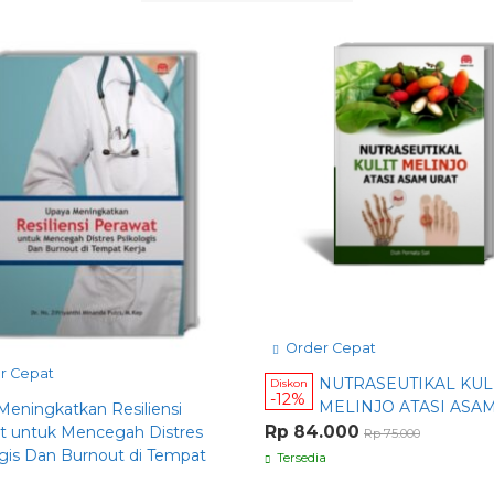
Order Cepat
r Cepat
NUTRASEUTIKAL KUL
Diskon
-12%
MELINJO ATASI ASA
Meningkatkan Resiliensi
Rp 84.000
t untuk Mencegah Distres
Rp 75.000
ogis Dan Burnout di Tempat
Tersedia