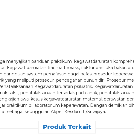
uga menyajikan panduan praktikum kegawatdaruratan komprehens
ur kegawat daruratan trauma thoraks, fraktur dan luka bakar, 
n gangguan system pernafasan gagal nafas, prosedur keperawat
ik yang meliputi prosedur pencegahan bunuh diri, Prosedur media
natalaksanaan Kegawatdaruratan psikiatrik. Kegawatdaruratan p
nak sakit, penatalaksanaan tersedak pada anak, penatalaksanaan
engkajian awal kasus kegawatdaruratan maternal, perawatan per
n ajar praktikum di laboratorium keperawatan. Dengan demikian
at sebagai keunggulan Akper Kesdam II/Sriwijaya.
Produk Terkait