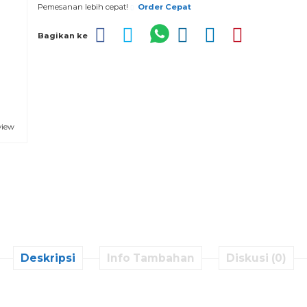
Pemesanan lebih cepat!
Order Cepat
Bagikan ke
view
Deskripsi
Info Tambahan
Diskusi (0)