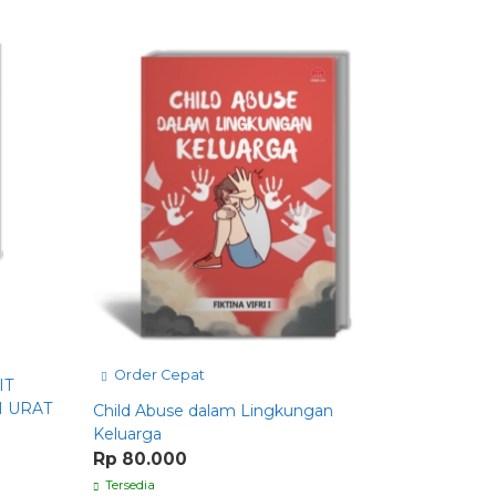
Order C
Kesehatan
Rp 98.0
Tersedia
Order Cepat
IT
M URAT
Child Abuse dalam Lingkungan
Keluarga
Rp 80.000
Tersedia