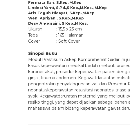
Fermata Sari, S.Kep.,M.Kep
Lindesi Yanti, S.Pd.,S.Kep.,M.Kes., M.Kep
Aris Teguh Hidayat, S.Kep.,M.Kep
Weni Apriyani, S.Kep.,M.Kep
Desy Anggraini, S.Kep.,M.Kes.
Ukuran : 15,5 x 23 cm
Tebal : 165 Halaman
Cover : Soft Cover
Sinopsi Buku
Modul Praktikum Askep Komprehensif Gadar ini j
kasus keperawatan medikal bedah meliputi prosed
koroner akut, prosedur keperawatan pasien denga
ginjal, trauma abdomen. Kegawatdaruratan psikiatr
pengontrolan penyalahgunaan zat dan Prosedur Pe
neonatuskeperawatan resusitasi neonates, triase a
syok. Kegawatdaruratan maternal yang meliputi p
resiko tinggi, yang dapat dijadikan sebagai baha
mahasiswa dalam bidang keperawatan gawat darur