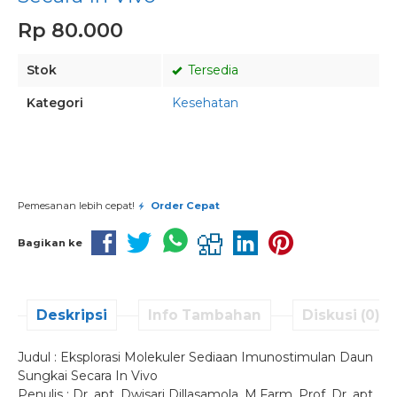
Rp 80.000
Stok
Tersedia
Kategori
Kesehatan
Pesan via Whatsapp
Pemesanan lebih cepat!
Order Cepat
Bagikan ke
Deskripsi
Info Tambahan
Diskusi (0)
Judul : Eksplorasi Molekuler Sediaan Imunostimulan Daun
Sungkai Secara In Vivo
Penulis : Dr. apt. Dwisari Dillasamola, M.Farm, Prof. Dr. apt.