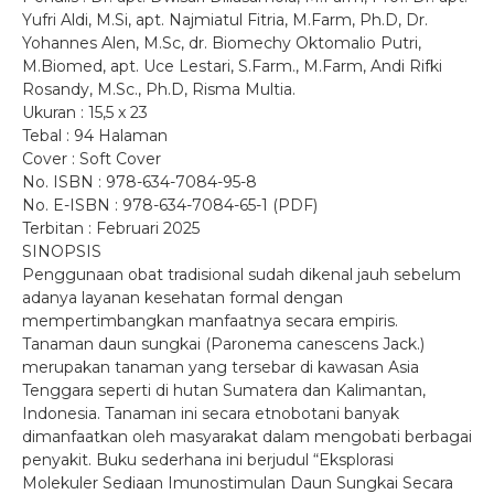
Yufri Aldi, M.Si, apt. Najmiatul Fitria, M.Farm, Ph.D, Dr.
Yohannes Alen, M.Sc, dr. Biomechy Oktomalio Putri,
M.Biomed, apt. Uce Lestari, S.Farm., M.Farm, Andi Rifki
Rosandy, M.Sc., Ph.D, Risma Multia.
Ukuran : 15,5 x 23
Tebal : 94 Halaman
Cover : Soft Cover
No. ISBN : 978-634-7084-95-8
No. E-ISBN : 978-634-7084-65-1 (PDF)
Terbitan : Februari 2025
SINOPSIS
Penggunaan obat tradisional sudah dikenal jauh sebelum
adanya layanan kesehatan formal dengan
mempertimbangkan manfaatnya secara empiris.
Tanaman daun sungkai (Paronema canescens Jack.)
merupakan tanaman yang tersebar di kawasan Asia
Tenggara seperti di hutan Sumatera dan Kalimantan,
Indonesia. Tanaman ini secara etnobotani banyak
dimanfaatkan oleh masyarakat dalam mengobati berbagai
penyakit. Buku sederhana ini berjudul “Eksplorasi
Molekuler Sediaan Imunostimulan Daun Sungkai Secara