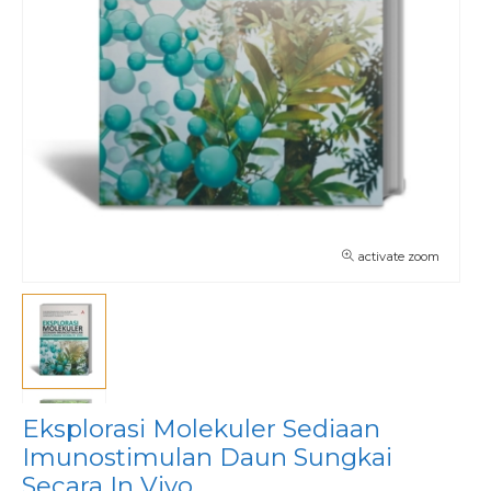
activate zoom
Eksplorasi Molekuler Sediaan
Imunostimulan Daun Sungkai
Secara In Vivo