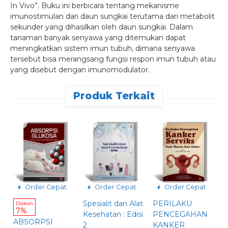
In Vivo”. Buku ini berbicara tentang mekanisme
imunostimulan dari daun sungkai terutama dari metabolit
sekunder yang dihasilkan oleh daun sungkai. Dalam
tanaman banyak senyawa yang ditemukan dapat
meningkatkan sistem imun tubuh, dimana senyawa
tersebut bisa merangsang fungsi respon imun tubuh atau
yang disebut dengan imunomodulator.
Produk Terkait
Order Cepat
Order Cepat
Order Cepat
D
Spesialit dan Alat
PERILAKU
Diskon
7%
Kesehatan : Edisi
PENCEGAHAN
M
ABSORPSI
2
KANKER
D