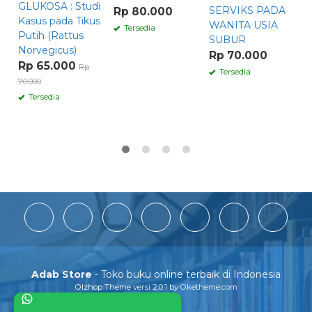
GLUKOSA : Studi
SERVIKS PADA
Rp 80.000
K
Kasus pada Tikus
WANITA USIA
A
Tersedia
Putih (Rattus
SUBUR
R
Norvegicus)
Rp 70.000
80
Rp 65.000
Rp
Tersedia
70.000
Tersedia
Adab Store
- Toko buku online terbaik di Indonesia
Olzhop Theme
versi 2.0.1 by Oketheme.com