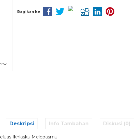
Bagikan ke
view
Deskripsi
Info Tambahan
Diskusi (0)
luas Ikhlasku Melepasmu