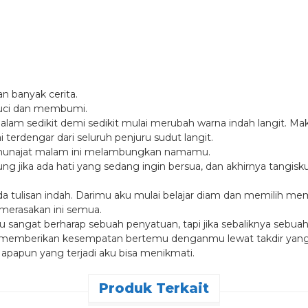
an banyak cerita.
 suci dan membumi.
malam sedikit demi sedikit mulai merubah warna indah langit. M
 terdengar dari seluruh penjuru sudut langit.
ermunajat malam ini melambungkan namamu.
lung jika ada hati yang sedang ingin bersua, dan akhirnya tangi
 tulisan indah. Darimu aku mulai belajar diam dan memilih me
 merasakan ini semua.
sangat berharap sebuah penyatuan, tapi jika sebaliknya sebuah
ah memberikan kesempatan bertemu denganmu lewat takdir yang
 apapun yang terjadi aku bisa menikmati.
Produk Terkait