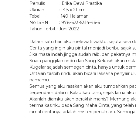
Penulis : Erika Dewi Prastika
Ukuran : 14,5 x 21 cm
Tebal : 140 Halaman
No ISBN : 978-623-5314-46-6
Tahun Terbit : Juni 2022
Dalam satu hari aku melewati waktu, sejuta rasa d
Cerita yang ingin aku pintal menjadi beribu sajak
Jika masa indah jingga sudah raib, dan pekatnya 
Suara panggilan rindu dari Sang Kekasih akan mulai
Kugelar sajadah semegah cinta, hanya untuk b
Untaian tasbih rindu akan bicara laksana penyair u
namamu.
Semua yang aku rasakan akan aku tumpahkan pada
terpendam dalam. Kalau kau tahu, sejak lama aku
Akanlah diamku akan berakhir manis? Memang aku 
terima kasihku pada Sang Maha Cinta, yang tel
ramal ceritanya adalah misteri penuh arti. Semoga