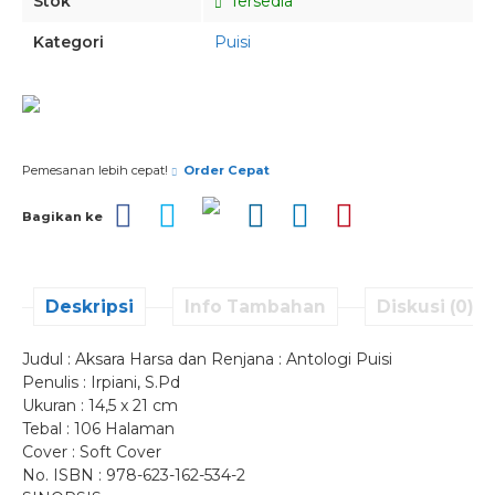
Stok
Tersedia
Kategori
Puisi
Pesan via Whatsapp
Pemesanan lebih cepat!
Order Cepat
Bagikan ke
Deskripsi
Info Tambahan
Diskusi (0)
Judul : Aksara Harsa dan Renjana : Antologi Puisi
Penulis : Irpiani, S.Pd
Ukuran : 14,5 x 21 cm
Tebal : 106 Halaman
Cover : Soft Cover
No. ISBN : 978-623-162-534-2