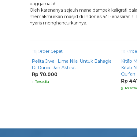
bagi jama’ah.
Oleh karenanya sejauh mana dampak kaligrafi dal
memakmurkan masjid di Indonesia? Penasaran !! 
nyaris menghancurkannya.
Order Cepat
Orde
Pelita Jiwa : Lima Nilai Untuk Bahagia
Kitāb Ma
Di Dunia Dan Akhirat
Kitab N
Qur’an
Rp 70.000
Rp 44
Tersedia
Tersedi