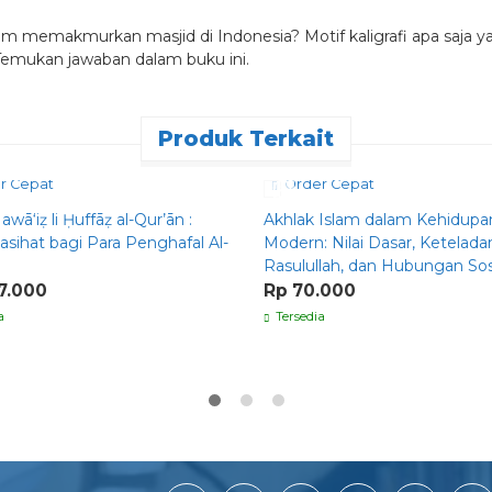
am memakmurkan masjid di Indonesia? Motif kaligrafi apa saja
Temukan jawaban dalam buku ini.
Produk Terkait
r Cepat
Order Cepat
wā‘iẓ li Ḥuffāẓ al-Qur’ān :
Akhlak Islam dalam Kehidupa
asihat bagi Para Penghafal Al-
Modern: Nilai Dasar, Ketelad
Rasulullah, dan Hubungan Sos
7.000
Rp 70.000
a
Tersedia