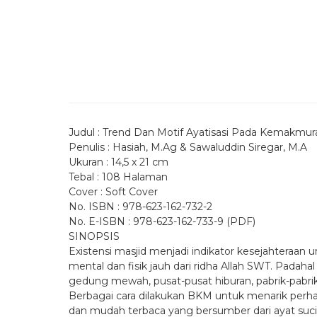
Judul : Trend Dan Motif Ayatisasi Pada Kemakmuran
Penulis : Hasiah, M.Ag & Sawaluddin Siregar, M.A
Ukuran : 14,5 x 21 cm
Tebal : 108 Halaman
Cover : Soft Cover
No. ISBN : 978-623-162-732-2
No. E-ISBN : 978-623-162-733-9 (PDF)
SINOPSIS
Existensi masjid menjadi indikator kesejahteraan 
mental dan fisik jauh dari ridha Allah SWT. Padahal
gedung mewah, pusat-pusat hiburan, pabrik-pabr
Berbagai cara dilakukan BKM untuk menarik perh
dan mudah terbaca yang bersumber dari ayat suc