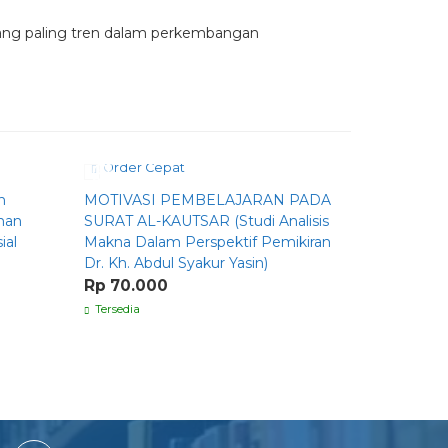
 yang paling tren dalam perkembangan
Order Cepat
Order C
n
MOTIVASI PEMBELAJARAN PADA
Ramadan A
anan
SURAT AL-KAUTSAR (Studi Analisis
Dan Solus
ial
Makna Dalam Perspektif Pemikiran
Rp 74.0
Dr. Kh. Abdul Syakur Yasin)
Tersedia
Rp 70.000
Tersedia