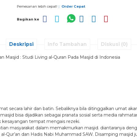
Pemesanan lebih cepat!
Order Cepat
Bagikan ke
Deskripsi
Info Tambahan
Diskusi (0)
 Masjid : Studi Living al-Quran Pada Masjid di Indonesia
umat secara lahir dan batin. Sebaliknya bila ditinggalkan umat 
 masjid bisa dijadikan sebagai pranata sosial serta media rahmatan
ik kesayangan tempat mengais rezeki.
atian masyarakat dalam memakmurkan masjid. diantaranya denga
i al-Qur’an dan Hadis Nabi Muhammad SAW. Disamping masjid ju