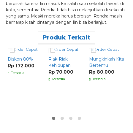
berpisah karena Iin masuk ke salah satu sekolah favorit di
kota, sementara Rendra tidak bisa melanjutkan di sekolah
yang sama. Meski mereka harus berpisah, Rendra masih
berharap kisah cintanya dengan Iin bisa berlanjut.
Produk Terkait
Order Cepat
Order Cepat
Order Cepat
Diskon 80%
Riak-Riak
Mungkinkah Kita
C
Kehidupan
Bertemu
1
Rp 172.000
Rp 70.000
Rp 80.000
R
Tersedia
Tersedia
Tersedia