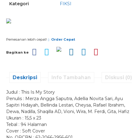
Kategori
FIKSI
Pesan via Whatsapp
Pemesanan lebih cepat!
Order Cepat
Bagikan ke
Deskripsi
Info Tambahan
Diskusi (0)
Judul : This Is My Story
Penulis : Merza Angga Saputra, Adellia Novita Sari, Ayu
Sapitri Hidayah, Bellinda Lestari, Cheysa, Rafael Ibrahim,
Dewa, Nadilla, Shaqilla AD, Vioni, Wira, M. Ferdi, Gita, Hafiz
Ukuran : 15,5 x 23
Tebal : 94 Halaman
Cover : Soft Cover
No. QRCBN : 62-2066-2956-601