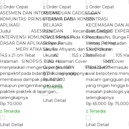
Order Cepat
Order Cepat
Order Cepat
ASESMEN DAN INTERVENSI
KECANDUAN GADGET DAN
Diskon
KOMUNITAS: PRINSIP DASAR DAN
EFEKNYA PADA KONSENTRASI
13%
APLIKASI
BELAJAR
KECEMASAN DAN A
Judul : ASESMEN DAN
Judul : Kecanduan Gadget
CHILDHOOD EXPERI
INTERVENSI KOMUNITAS: PRINSIP
Dan Efeknya Pada Konsentrasi
Penulis : Ns. Bunga
DASAR DAN APLIKASI Penulis
Belajar Penulis : Intan Permata
Wenny., M.Kep., dan Z
: MERY ATIKA Ukuran :
Sari, Esi Afriyanti, dan Elvi Oktarina
S.Kep Ukuran : 14
14,5 x 21 cm Tebal : 62
Ukuran : 15,5 x 23cm Tebal
Tebal : 105 Hal
Halaman SINOPSIS Buku ini
: 110 Halaman Cover : Soft
: Soft Cover Si
menjelaskan mengenai pergeseran
Cover No. ISBN : 978-623-497-
Pada saat memasuki 
perspektif pada bidang psikologi yang
871-1 …
selengkapnya
awal berpotensi men
membawa dampak perubahan
Rp 80.000
macam gangguan psik
maupun pengembangan pada
yang ringan hingga be
Tersedia
praktek-praktek di lapangan,…
masalah psikologis y
selengkapnya
selengkapnya
Lihat Detail
Rp 70.000
Rp 65.000
Rp 75.000
Tersedia
Tersedia
Lihat Detail
Lihat Detail