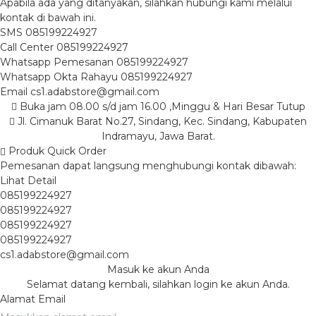
Apabila ada yang ditanyakan, silahkan hubungi kami melalui
kontak di bawah ini.
SMS
085199224927
Call Center
085199224927
Whatsapp
Pemesanan
085199224927
Whatsapp
Okta Rahayu
085199224927
Email
cs1.adabstore@gmail.com
Buka jam 08.00 s/d jam 16.00 ,Minggu & Hari Besar Tutup
Jl. Cimanuk Barat No.27, Sindang, Kec. Sindang, Kabupaten
Indramayu, Jawa Barat.
Produk Quick Order
Pemesanan dapat langsung menghubungi kontak dibawah:
Lihat Detail
085199224927
085199224927
085199224927
085199224927
cs1.adabstore@gmail.com
Masuk ke akun Anda
Selamat datang kembali, silahkan login ke akun Anda.
Alamat Email