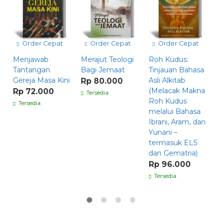
Order Cepat
Order Cepat
Order Cepat
Menjawab
Merajut Teologi
Roh Kudus:
P
Tantangan
Bagi Jemaat
Tinjauan Bahasa
K
Gereja Masa Kini
Asli Alkitab
J
Rp 80.000
(Melacak Makna
T
Rp 72.000
Tersedia
Roh Kudus
O
Tersedia
melalui Bahasa
R
Ibrani, Aram, dan
Yunani –
termasuk ELS
dan Gematria)
Rp 96.000
Tersedia