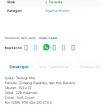
Stok
Tersedia
Kategori
Agama Kristen
Pesan via Whatsapp
Pemesanan lebih cepat!
Order Cepat
Bagikan ke
Deskripsi
Info Tambahan
Diskusi (0)
Judul : Teologi Misi
Penulis : Endang Pasaribu, dan Kris Banarto
Ukuran : 15,5 x 23
Tebal : 228 Halaman
Cover : Soft Cover
No. ISBN: 978-634-235-374-5