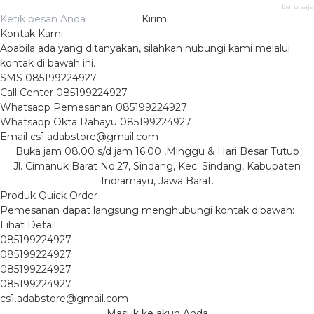
baru saja
Kirim
Kontak Kami
Apabila ada yang ditanyakan, silahkan hubungi kami melalui
kontak di bawah ini.
SMS
085199224927
Call Center
085199224927
Whatsapp
Pemesanan
085199224927
Whatsapp
Okta Rahayu
085199224927
Email
cs1.adabstore@gmail.com
Buka jam 08.00 s/d jam 16.00 ,Minggu & Hari Besar Tutup
Jl. Cimanuk Barat No.27, Sindang, Kec. Sindang, Kabupaten
Indramayu, Jawa Barat.
Produk Quick Order
Pemesanan dapat langsung menghubungi kontak dibawah:
Lihat Detail
085199224927
085199224927
085199224927
085199224927
cs1.adabstore@gmail.com
Masuk ke akun Anda