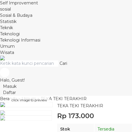
Self Improvement
sosial
Sosial & Budaya
Statistik
Teknik
Teknologi
Teknologi Informasi
Umum
Wisata
Cari
Halo, Guest!
Masuk
Daftar
Beranda
»
Umum
»
TEKA TEKI TERAKHIR
click image to preview
TEKA TEKI TERAKHIR
Rp 173.000
Stok
Tersedia