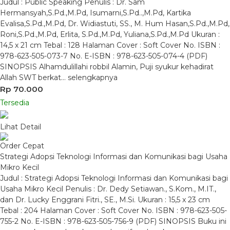
Judul : Public Speaking Penulis : Dr. Sam
Hermansyah,S.Pd.,M.Pd, Isumarni,S.Pd..,M.Pd, Kartika
Evalisa,S.Pd.,M.Pd, Dr. Widiastuti, SS., M. Hum Hasan,S.Pd.,M.Pd,
Roni,S.Pd.,M.Pd, Erlita, S.Pd.,M.Pd, Yuliana,S.Pd.,M.Pd Ukuran :
14,5 x 21 cm Tebal : 128 Halaman Cover : Soft Cover No. ISBN :
978-623-505-073-7 No. E-ISBN : 978-623-505-074-4 (PDF)
SINOPSIS Alhamdulillahi robbil Alamin, Puji syukur kehadirat
Allah SWT berkat…
selengkapnya
Rp 70.000
Tersedia
Lihat Detail
Order Cepat
Strategi Adopsi Teknologi Informasi dan Komunikasi bagi Usaha
Mikro Kecil
Judul : Strategi Adopsi Teknologi Informasi dan Komunikasi bagi
Usaha Mikro Kecil Penulis : Dr. Dedy Setiawan., S.Kom., M.IT.,
dan Dr. Lucky Enggrani Fitri., SE., M.Si. Ukuran : 15,5 x 23 cm
Tebal : 204 Halaman Cover : Soft Cover No. ISBN : 978-623-505-
755-2 No. E-ISBN : 978-623-505-756-9 (PDF) SINOPSIS Buku ini