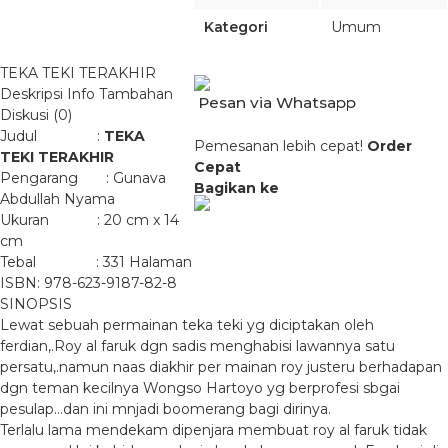
Kategori
Umum
TEKA TEKI TERAKHIR
Deskripsi
Info Tambahan
Pesan via Whatsapp
Diskusi (0)
Judul :
TEKA
Pemesanan lebih cepat!
Order
TEKI TERAKHIR
Cepat
Pengarang : Gunava
Bagikan ke
Abdullah Nyama
Ukuran : 20 cm x 14
cm
Tebal : 331 Halaman
ISBN: 978-623-9187-82-8
SINOPSIS
Lewat sebuah permainan teka teki yg diciptakan oleh
ferdian,.Roy al faruk dgn sadis menghabisi lawannya satu
persatu,.namun naas diakhir per mainan roy justeru berhadapan
dgn teman kecilnya Wongso Hartoyo yg berprofesi sbgai
pesulap…dan ini mnjadi boomerang bagi dirinya.
Terlalu lama mendekam dipenjara membuat roy al faruk tidak