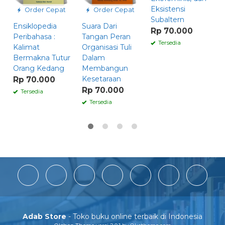
Eksistensi
R
Order Cepat
Order Cepat
Subaltern
Ensiklopedia
Suara Dari
Rp 70.000
Peribahasa :
Tangan Peran
Tersedia
Kalimat
Organisasi Tuli
Bermakna Tutur
Dalam
Orang Kedang
Membangun
Kesetaraan
Rp 70.000
Rp 70.000
Tersedia
Tersedia
Adab Store
- Toko buku online terbaik di Indonesia