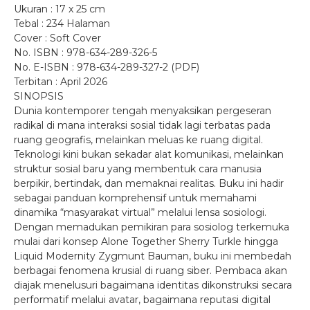
Ukuran : 17 x 25 cm
Tebal : 234 Halaman
Cover : Soft Cover
No. ISBN : 978-634-289-326-5
No. E-ISBN : 978-634-289-327-2 (PDF)
Terbitan : April 2026
SINOPSIS
Dunia kontemporer tengah menyaksikan pergeseran
radikal di mana interaksi sosial tidak lagi terbatas pada
ruang geografis, melainkan meluas ke ruang digital.
Teknologi kini bukan sekadar alat komunikasi, melainkan
struktur sosial baru yang membentuk cara manusia
berpikir, bertindak, dan memaknai realitas. Buku ini hadir
sebagai panduan komprehensif untuk memahami
dinamika “masyarakat virtual” melalui lensa sosiologi.
Dengan memadukan pemikiran para sosiolog terkemuka
mulai dari konsep Alone Together Sherry Turkle hingga
Liquid Modernity Zygmunt Bauman, buku ini membedah
berbagai fenomena krusial di ruang siber. Pembaca akan
diajak menelusuri bagaimana identitas dikonstruksi secara
performatif melalui avatar, bagaimana reputasi digital