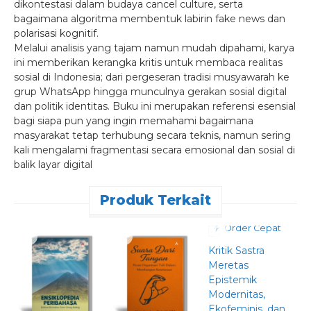
dikontestasi dalam budaya cancel culture, serta
bagaimana algoritma membentuk labirin fake news dan
polarisasi kognitif.
Melalui analisis yang tajam namun mudah dipahami, karya
ini memberikan kerangka kritis untuk membaca realitas
sosial di Indonesia; dari pergeseran tradisi musyawarah ke
grup WhatsApp hingga munculnya gerakan sosial digital
dan politik identitas. Buku ini merupakan referensi esensial
bagi siapa pun yang ingin memahami bagaimana
masyarakat tetap terhubung secara teknis, namun sering
kali mengalami fragmentasi secara emosional dan sosial di
balik layar digital
Produk Terkait
Order Cepat
Kritik Sastra
T
Meretas
d
Epistemik
S
Modernitas,
P
Ekofeminis, dan
D