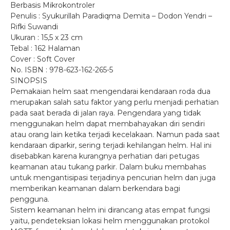
Berbasis Mikrokontroler
Penulis : Syukurillah Paradiqma Demita – Dodon Yendri –
Rifki Suwandi
Ukuran : 15,5 x 23 cm
Tebal : 162 Halaman
Cover : Soft Cover
No. ISBN : 978-623-162-265-5
SINOPSIS
Pemakaian helm saat mengendarai kendaraan roda dua
merupakan salah satu faktor yang perlu menjadi perhatian
pada saat berada di jalan raya. Pengendara yang tidak
menggunakan helm dapat membahayakan diri sendiri
atau orang lain ketika terjadi kecelakaan. Namun pada saat
kendaraan diparkir, sering terjadi kehilangan helm. Hal ini
disebabkan karena kurangnya perhatian dari petugas
keamanan atau tukang parkir. Dalam buku membahas
untuk mengantisipasi terjadinya pencurian helm dan juga
memberikan keamanan dalam berkendara bagi
pengguna.
Sistem keamanan helm ini dirancang atas empat fungsi
yaitu, pendeteksian lokasi helm menggunakan protokol