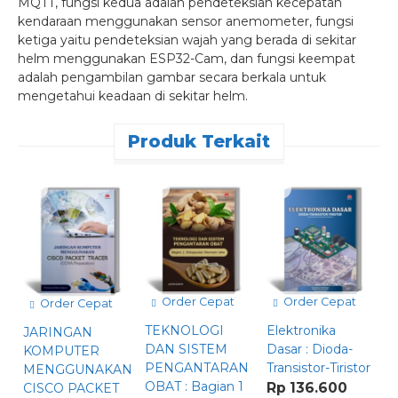
MQTT, fungsi kedua adalah pendeteksian kecepatan
kendaraan menggunakan sensor anemometer, fungsi
ketiga yaitu pendeteksian wajah yang berada di sekitar
helm menggunakan ESP32-Cam, dan fungsi keempat
adalah pengambilan gambar secara berkala untuk
mengetahui keadaan di sekitar helm.
Produk Terkait
Order Cepat
Order Cepat
Order Cepat
TEKNOLOGI
Elektronika
JARINGAN
DAN SISTEM
Dasar : Dioda-
KOMPUTER
PENGANTARAN
Transistor-Tiristor
A
MENGGUNAKAN
OBAT : Bagian 1
Rp 136.600
K
CISCO PACKET