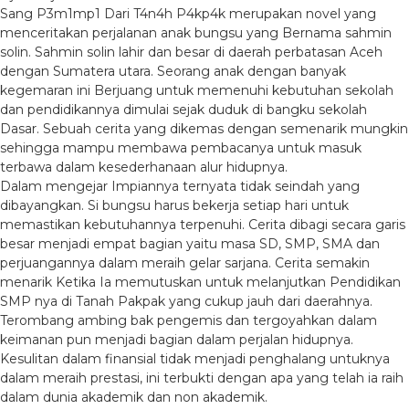
Sang P3m1mp1 Dari T4n4h P4kp4k merupakan novel yang
menceritakan perjalanan anak bungsu yang Bernama sahmin
solin. Sahmin solin lahir dan besar di daerah perbatasan Aceh
dengan Sumatera utara. Seorang anak dengan banyak
kegemaran ini Berjuang untuk memenuhi kebutuhan sekolah
dan pendidikannya dimulai sejak duduk di bangku sekolah
Dasar. Sebuah cerita yang dikemas dengan semenarik mungkin
sehingga mampu membawa pembacanya untuk masuk
terbawa dalam kesederhanaan alur hidupnya.
Dalam mengejar Impiannya ternyata tidak seindah yang
dibayangkan. Si bungsu harus bekerja setiap hari untuk
memastikan kebutuhannya terpenuhi. Cerita dibagi secara garis
besar menjadi empat bagian yaitu masa SD, SMP, SMA dan
perjuangannya dalam meraih gelar sarjana. Cerita semakin
menarik Ketika Ia memutuskan untuk melanjutkan Pendidikan
SMP nya di Tanah Pakpak yang cukup jauh dari daerahnya.
Terombang ambing bak pengemis dan tergoyahkan dalam
keimanan pun menjadi bagian dalam perjalan hidupnya.
Kesulitan dalam finansial tidak menjadi penghalang untuknya
dalam meraih prestasi, ini terbukti dengan apa yang telah ia raih
dalam dunia akademik dan non akademik.