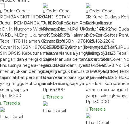
Produk Terkait
Order Cepat
Order Cepat
Order Cepat
PEMBANGKIT HIDRO
JANJI SETAN
5R Kunci Budaya Kerj
Judul : PEMBANGKIT HIDRO Penulis
Judul : Janji Setan Penulis : Mansur
Berkualitas
: Dr. Ir. Nugroho Widiasmadi Dipl.
Ritonga Lc. M.Pd. Ukuran : 14,5 x 21
Judul : 5R Kunci Buda
WRD., M.Eng. Ukuran : 15,5 x 23 cm
cm Tebal : 72 Halaman Cover : Soft
Dan Berkualitas Penulis
Tebal : 178 Halaman Cover : Soft
Cover No. ISBN : 978-623-162-226-6
Ketut
Cover No. ISBN : 978-623-162-178-8
SINOPSIS Syeithan(Iblis) merupakan
Wiryajati,ST.,MT.,IP
SINOPSIS Kebutuhan akan air,
musuh Manusia yang paling nyata.
Ukuran : 15 x 23 Teba
pangan dan energi di dunia
Sejak Manusia pertama diciptakan
Cover : Soft Cover No
khususnya negara-negara di Asia
yaitu Nabi Adam, syeithan telah
634-216-703-8 No. E-
menunjukkan peningkatan yang
berjanji untuk berusaha menyesatkan
216-704-5 (PDF) Terbi
tajam akibat pertumbuhan ekonomi
Nabi Adam, pasangannya Hawa, dan
2026 SINOPSIS Buku
yang tinggi. Hubungan antara…
anak…
selengkapnya
panduan komprehensif
selengkapnya
Rp 84.000
dalam membangun bu
Rp 115.200
yang…
selengkapnya
Tersedia
Rp 130.000
Tersedia
Tersedia
Lihat Detail
Lihat Detail
Lihat Detail