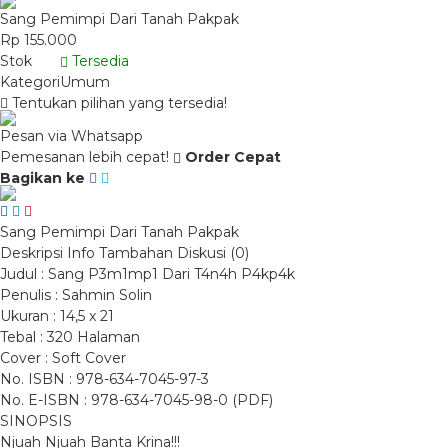
Sang Pemimpi Dari Tanah Pakpak
Rp 155.000
Stok
Tersedia
Kategori
Umum
Tentukan pilihan yang tersedia!
Pesan via Whatsapp
Pemesanan lebih cepat!
Order Cepat
Bagikan ke
Sang Pemimpi Dari Tanah Pakpak
Deskripsi
Info Tambahan
Diskusi (0)
Judul : Sang P3m1mp1 Dari T4n4h P4kp4k
Penulis : Sahmin Solin
Ukuran : 14,5 x 21
Tebal : 320 Halaman
Cover : Soft Cover
No. ISBN : 978-634-7045-97-3
No. E-ISBN : 978-634-7045-98-0 (PDF)
SINOPSIS
Njuah Njuah Banta Krina!!!