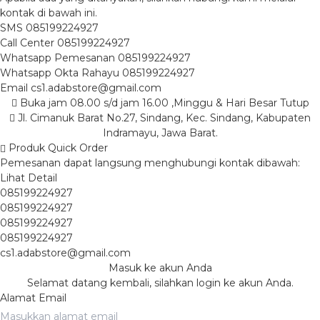
kontak di bawah ini.
SMS
085199224927
Call Center
085199224927
Whatsapp
Pemesanan
085199224927
Whatsapp
Okta Rahayu
085199224927
Email
cs1.adabstore@gmail.com
Buka jam 08.00 s/d jam 16.00 ,Minggu & Hari Besar Tutup
Jl. Cimanuk Barat No.27, Sindang, Kec. Sindang, Kabupaten
Indramayu, Jawa Barat.
Produk Quick Order
Pemesanan dapat langsung menghubungi kontak dibawah:
Lihat Detail
085199224927
085199224927
085199224927
085199224927
cs1.adabstore@gmail.com
Masuk ke akun Anda
Selamat datang kembali, silahkan login ke akun Anda.
Alamat Email