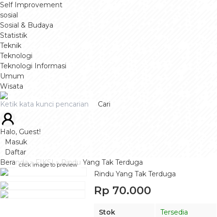
Self Improvement
sosial
Sosial & Budaya
Statistik
Teknik
Teknologi
Teknologi Informasi
Umum
Wisata
Cari
Halo, Guest!
Masuk
Daftar
Beranda
»
FIKSI
»
Rindu Yang Tak Terduga
click image to preview
Rindu Yang Tak Terduga
Rp 70.000
Stok
Tersedia