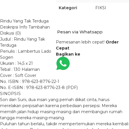
Kategori
FIKSI
Rindu Yang Tak Terduga
Deskripsi
Info Tambahan
Pesan via Whatsapp
Diskusi (0)
Judul : Rindu Yang Tak
Pemesanan lebih cepat!
Order
Terduga
Cepat
Penulis : Lambertus Lado
Bagikan ke
Sogen
Ukuran : 14,5 x 21
Tebal : 130 Halaman
Cover : Soft Cover
No. ISBN : 978-623-8776-22-1
No. E-ISBN : 978-623-8776-23-8 (PDF)
SINOPSIS
Son dan Suni, dua insan yang pernah diikat cinta, harus
merelakan perpisahan karena perbedaan persepsi. Mereka
memilih jalan hidup masing-masing dan membangun rumah
tangga mereka masing-masing.
Puluhan tahun berlalu, takdir mempertemukan mereka kembali