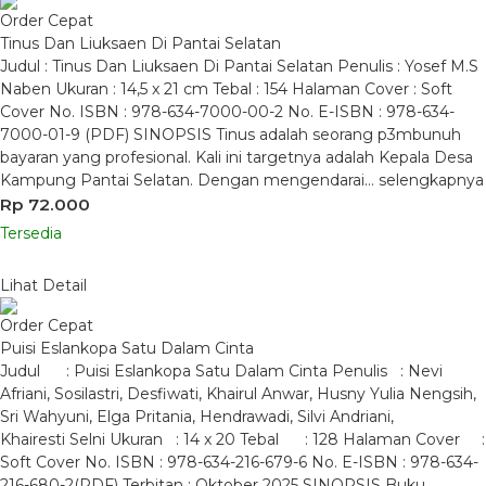
Order Cepat
Tinus Dan Liuksaen Di Pantai Selatan
Judul : Tinus Dan Liuksaen Di Pantai Selatan Penulis : Yosef M.S
Naben Ukuran : 14,5 x 21 cm Tebal : 154 Halaman Cover : Soft
Cover No. ISBN : 978-634-7000-00-2 No. E-ISBN : 978-634-
7000-01-9 (PDF) SINOPSIS Tinus adalah seorang p3mbunuh
bayaran yang profesional. Kali ini targetnya adalah Kepala Desa
Kampung Pantai Selatan. Dengan mengendarai…
selengkapnya
Rp 72.000
Tersedia
Lihat Detail
Order Cepat
Puisi Eslankopa Satu Dalam Cinta
Judul : Puisi Eslankopa Satu Dalam Cinta Penulis : Nevi
Afriani, Sosilastri, Desfiwati, Khairul Anwar, Husny Yulia Nengsih,
Sri Wahyuni, Elga Pritania, Hendrawadi, Silvi Andriani,
Khairesti Selni Ukuran : 14 x 20 Tebal : 128 Halaman Cover :
Soft Cover No. ISBN : 978-634-216-679-6 No. E-ISBN : 978-634-
216-680-2(PDF) Terbitan : Oktober 2025 SINOPSIS Buku