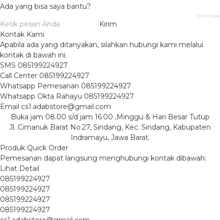
Ada yang bisa saya bantu?
baru saja
Kirim
Kontak Kami
Apabila ada yang ditanyakan, silahkan hubungi kami melalui
kontak di bawah ini.
SMS
085199224927
Call Center
085199224927
Whatsapp
Pemesanan
085199224927
Whatsapp
Okta Rahayu
085199224927
Email
cs1.adabstore@gmail.com
Buka jam 08.00 s/d jam 16.00 ,Minggu & Hari Besar Tutup
Jl. Cimanuk Barat No.27, Sindang, Kec. Sindang, Kabupaten
Indramayu, Jawa Barat.
Produk Quick Order
Pemesanan dapat langsung menghubungi kontak dibawah:
Lihat Detail
085199224927
085199224927
085199224927
085199224927
cs1.adabstore@gmail.com