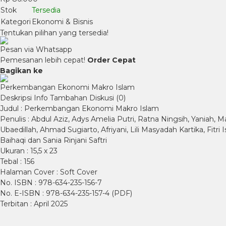
Stok
Tersedia
Kategori
Ekonomi & Bisnis
Tentukan pilihan yang tersedia!
Pesan via Whatsapp
Pemesanan lebih cepat!
Order Cepat
Bagikan ke
Perkembangan Ekonomi Makro Islam
Deskripsi
Info Tambahan
Diskusi (0)
Judul : Perkembangan Ekonomi Makro Islam
Penulis : Abdul Aziz, Adys Amelia Putri, Ratna Ningsih, Yaniah, 
Ubaedillah, Ahmad Sugiarto, Afriyani, Lili Masyadah Kartika, Fit
Baihaqi dan Sania Rinjani Saftri
Ukuran : 15,5 x 23
Tebal : 156
Halaman Cover : Soft Cover
No. ISBN : 978-634-235-156-7
No. E-ISBN : 978-634-235-157-4 (PDF)
Terbitan : April 2025