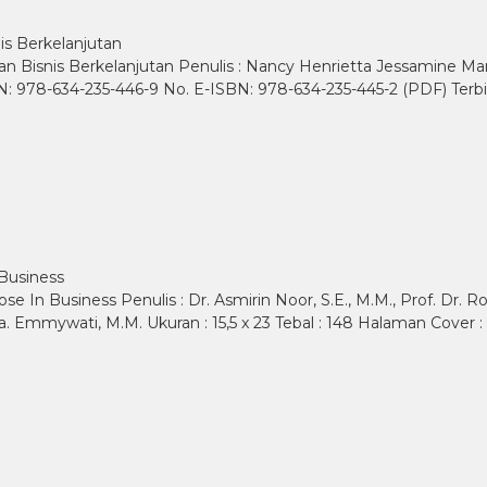
s Berkelanjutan
an Bisnis Berkelanjutan Penulis : Nancy Henrietta Jessamine 
SBN: 978-634-235-446-9 No. E-ISBN: 978-634-235-445-2 (PDF) Terb
 Business
In Business Penulis : Dr. Asmirin Noor, S.E., M.M., Prof. Dr. Roman
a. Emmywati, M.M. Ukuran : 15,5 x 23 Tebal : 148 Halaman Cover :