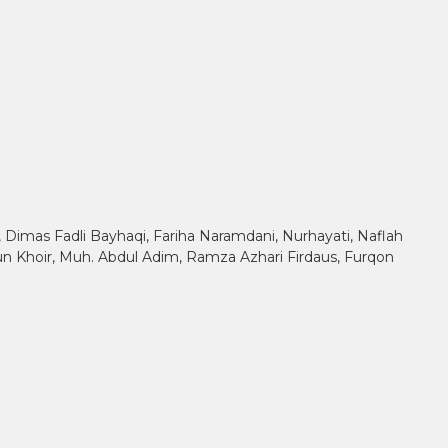
h, Dimas Fadli Bayhaqi, Fariha Naramdani, Nurhayati, Naflah
ilun Khoir, Muh. Abdul Adim, Ramza Azhari Firdaus, Furqon