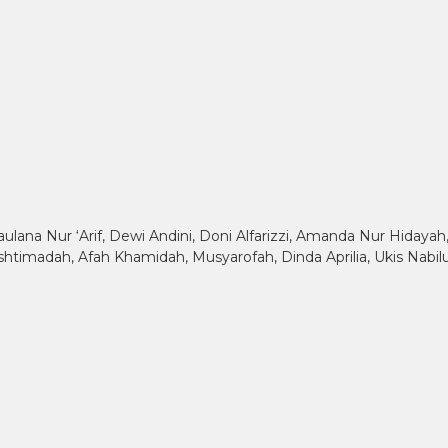
Maulana Nur ‘Arif, Dewi Andini, Doni Alfarizzi, Amanda Nur Hidaya
ri Ishtimadah, Afah Khamidah, Musyarofah, Dinda Aprilia, Ukis Nab