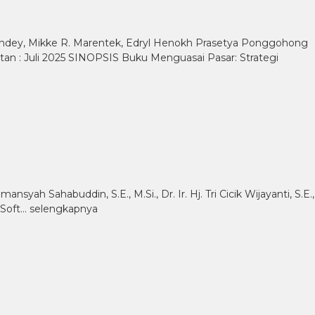
Mandey, Mikke R. Marentek, Edryl Henokh Prasetya Ponggohong
itan : Juli 2025 SINOPSIS Buku Menguasai Pasar: Strategi
syah Sahabuddin, S.E., M.Si., Dr. Ir. Hj. Tri Cicik Wijayanti, S.E.,
 Soft…
selengkapnya