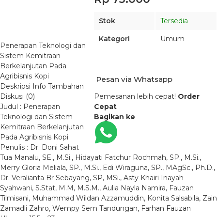
Stok
Tersedia
Kategori
Umum
Penerapan Teknologi dan
Sistem Kemitraan
Berkelanjutan Pada
Agribisnis Kopi
Pesan via Whatsapp
Deskripsi
Info Tambahan
Diskusi (0)
Pemesanan lebih cepat!
Order
Judul : Penerapan
Cepat
Teknologi dan Sistem
Bagikan ke
Kemitraan Berkelanjutan
Pada Agribisnis Kopi
Penulis : Dr. Doni Sahat
Tua Manalu, SE., M.Si., Hidayati Fatchur Rochmah, SP., M.Si.,
Merry Gloria Meliala, SP., M.Si., Edi Wiraguna, SP., MAgSc., Ph.D.,
Dr. Veralianta Br Sebayang, SP, MSi., Asty Khairi Inayah
Syahwani, S.Stat, M.M, M.S.M., Aulia Nayla Namira, Fauzan
Tilmisani, Muhammad Wildan Azzamuddin, Konita Salsabila, Zain
Zamadli Zahro, Wempy Sem Tandungan, Farhan Fauzan