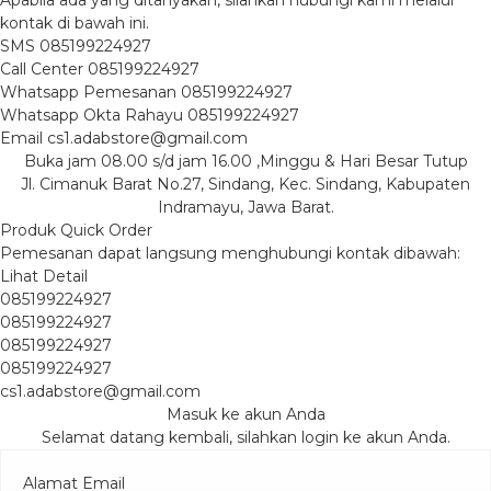
kontak di bawah ini.
SMS
085199224927
Call Center
085199224927
Whatsapp
Pemesanan
085199224927
Whatsapp
Okta Rahayu
085199224927
Email
cs1.adabstore@gmail.com
Buka jam 08.00 s/d jam 16.00 ,Minggu & Hari Besar Tutup
Jl. Cimanuk Barat No.27, Sindang, Kec. Sindang, Kabupaten
Indramayu, Jawa Barat.
Produk Quick Order
Pemesanan dapat langsung menghubungi kontak dibawah:
Lihat Detail
085199224927
085199224927
085199224927
085199224927
cs1.adabstore@gmail.com
Masuk ke akun Anda
Selamat datang kembali, silahkan login ke akun Anda.
Alamat Email