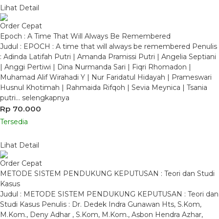
Lihat Detail
Order Cepat
Epoch : A Time That Will Always Be Remembered
Judul : EPOCH : A time that will always be remembered Penulis
: Adinda Latifah Putri | Amanda Pramissi Putri | Angelia Septiani
| Anggi Pertiwi | Dina Nurmanda Sari | Fiqri Rhomadon |
Muhamad Alif Wirahadi Y | Nur Faridatul Hidayah | Prameswari
Husnul Khotimah | Rahmaida Rifqoh | Sevia Meynica | Tsania
putri…
selengkapnya
Rp 70.000
Tersedia
Lihat Detail
Order Cepat
METODE SISTEM PENDUKUNG KEPUTUSAN : Teori dan Studi
Kasus
Judul : METODE SISTEM PENDUKUNG KEPUTUSAN : Teori dan
Studi Kasus Penulis : Dr. Dedek Indra Gunawan Hts, S.Kom,
M.Kom., Deny Adhar , S.Kom, M.Kom., Asbon Hendra Azhar,