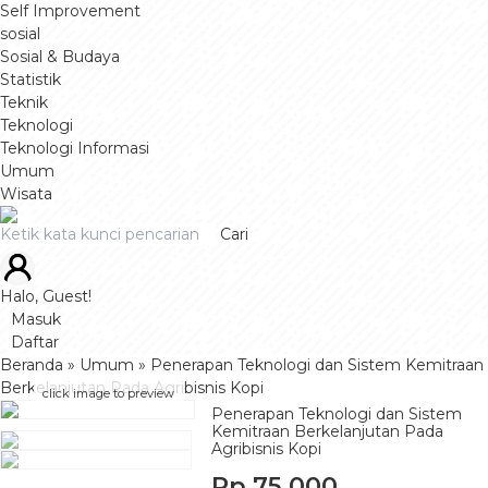
Self Improvement
sosial
Sosial & Budaya
Statistik
Teknik
Teknologi
Teknologi Informasi
Umum
Wisata
Cari
Halo, Guest!
Masuk
Daftar
Beranda
»
Umum
»
Penerapan Teknologi dan Sistem Kemitraan
Berkelanjutan Pada Agribisnis Kopi
click image to preview
Penerapan Teknologi dan Sistem
Kemitraan Berkelanjutan Pada
Agribisnis Kopi
Rp 75.000