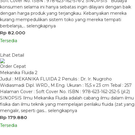
Soft Cover No. ISBN : 978-623-162-576-2 SINOPSIS Budaya
konsumen selama ini hanya sebatas ingin dilayani dengan baik
dengan harga produk yang terjangkau. Kebanyakan mereka
kurang mempedulikan sistem toko yang mereka tempati
berbelanja,…
selengkapnya
Rp 82.000
Tersedia
Lihat Detail
Order Cepat
Mekanika Fluida 2
Judul : MEKANIKA FLUIDA 2 Penulis : Dr. Ir. Nugroho
Widiasmadi Dipl. WRD., M.Eng. Ukuran : 15,5 x 23 cm Tebal : 257
Halaman Cover : Soft Cover No. ISBN : 978-623-162-252-5 (jil.2)
SINOPSIS Ilmu Mekanika Fluida adalah cabang ilmu dalam ilmu
fisika dan ilmu teknik yang mempelajari perilaku fluida (zat yang
mengalir, seperti gas…
selengkapnya
Rp 179.880
Tersedia