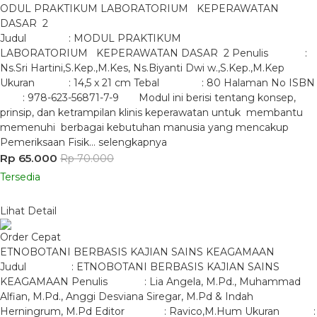
ODUL PRAKTIKUM LABORATORIUM KEPERAWATAN
DASAR 2
Judul : MODUL PRAKTIKUM
LABORATORIUM KEPERAWATAN DASAR 2 Penulis :
Ns.Sri Hartini,S.Kep.,M.Kes, Ns.Biyanti Dwi w.,S.Kep.,M.Kep
Ukuran : 14,5 x 21 cm Tebal : 80 Halaman No ISBN
: 978-623-56871-7-9 Modul ini berisi tentang konsep,
prinsip, dan ketrampilan klinis keperawatan untuk membantu
memenuhi berbagai kebutuhan manusia yang mencakup
Pemeriksaan Fisik…
selengkapnya
Rp 65.000
Rp 70.000
Tersedia
Lihat Detail
Order Cepat
ETNOBOTANI BERBASIS KAJIAN SAINS KEAGAMAAN
Judul : ETNOBOTANI BERBASIS KAJIAN SAINS
KEAGAMAAN Penulis : Lia Angela, M.Pd., Muhammad
Alfian, M.Pd., Anggi Desviana Siregar, M.Pd & Indah
Herningrum, M.Pd Editor : Ravico,M.Hum Ukuran :