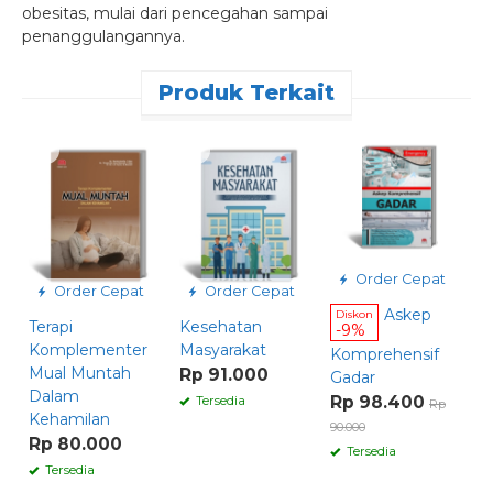
obesitas, mulai dari pencegahan sampai
penanggulangannya.
Produk Terkait
Order Cepat
Order Cepat
Order Cepat
Askep
Diskon
Terapi
Kesehatan
M
-9%
Komplementer
Masyarakat
p
Komprehensif
Mual Muntah
A
Rp 91.000
Gadar
Dalam
P
Rp 98.400
Tersedia
Rp
Kehamilan
R
90.000
Rp 80.000
Tersedia
Tersedia