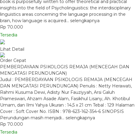
book is purposefully written to offer theoretical and practical
insights into the field of Psycholinguistics: the interdisciplinary
linguistics areas concerning the language processing in the
brain, how language is acquired…
selengkapnya
Rp 70.000
Tersedia
Lihat Detail
Order Cepat
PEMBERDAYAAN PSIKOLOGIS REMAJA (MENCEGAH DAN
MENGATASI PERUNDUNGAN)
Judul : PEMBERDAYAAN PSIKOLOGIS REMAJA (MENCEGAH
DAN MENGATASI PERUNDUNGAN) Penulis : Netty Herawati,
Rahmi Kusuma Dewi, Adisty Nur Fauziyyah, Arsi Galuh
Prameswari, Ahzam Asade Alam, Fasikhul Lisany, Ah. Khotibul
Umam, dan Ilmi Yahya Ukuran : 14,5 x 21 cm Tebal : 129 Halaman
Cover : Soft Cover No. ISBN : 978-623-162-354-6 SINOPSIS
Perundungan masih menjadi…
selengkapnya
Rp 70.000
Tersedia