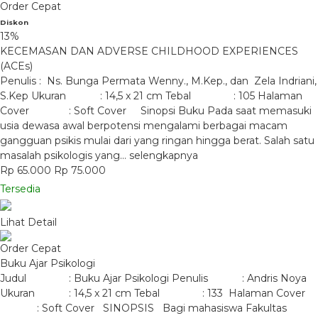
Order Cepat
Diskon
13%
KECEMASAN DAN ADVERSE CHILDHOOD EXPERIENCES
(ACEs)
Penulis : Ns. Bunga Permata Wenny., M.Kep., dan Zela Indriani,
S.Kep Ukuran : 14,5 x 21 cm Tebal : 105 Halaman
Cover : Soft Cover Sinopsi Buku Pada saat memasuki
usia dewasa awal berpotensi mengalami berbagai macam
gangguan psikis mulai dari yang ringan hingga berat. Salah satu
masalah psikologis yang…
selengkapnya
Rp 65.000
Rp 75.000
Tersedia
Lihat Detail
Order Cepat
Buku Ajar Psikologi
Judul : Buku Ajar Psikologi Penulis : Andris Noya
Ukuran : 14,5 x 21 cm Tebal : 133 Halaman Cover
: Soft Cover SINOPSIS Bagi mahasiswa Fakultas