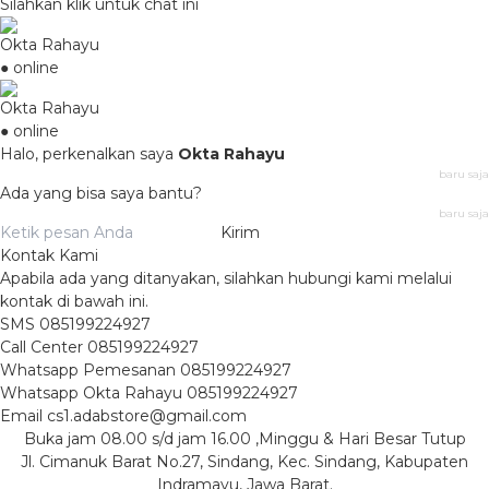
Silahkan klik untuk chat ini
Okta Rahayu
● online
Okta Rahayu
● online
Halo, perkenalkan saya
Okta Rahayu
baru saja
Ada yang bisa saya bantu?
baru saja
Kirim
Kontak Kami
Apabila ada yang ditanyakan, silahkan hubungi kami melalui
kontak di bawah ini.
SMS
085199224927
Call Center
085199224927
Whatsapp
Pemesanan
085199224927
Whatsapp
Okta Rahayu
085199224927
Email
cs1.adabstore@gmail.com
Buka jam 08.00 s/d jam 16.00 ,Minggu & Hari Besar Tutup
Jl. Cimanuk Barat No.27, Sindang, Kec. Sindang, Kabupaten
Indramayu, Jawa Barat.