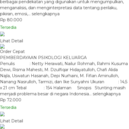
berbagai pendekatan yang digunakan untuk mengumpulkan,
menganalisis, dan menginterpretasi data tentang perilaku,
pikiran, emosi,…
selengkapnya
Rp 80.000
Tersedia
Lihat Detail
Order Cepat
PEMBERDAYAAN PSIKOLOGI KELUARGA
Penulis : Netty Herawati, Nailur Rohmah, Rahmi Kusuma
Dewi, Risma Mahesti, M. Dzulfiqar Hidayatulloh, Chafi Alida
Najla, Uswatun Hasanah, Depi Nurhaini, M. Fifian Aminulloh,
Nanang Nasrulloh, Tarmizi, dan Ike Sunyahni Ukuran : 14,5
x 21 cm Tebal : 154 Halaman Sinopis Stunting masih
menjadi problema besar di negara Indonesia…
selengkapnya
Rp 72.000
Tersedia
Lihat Detail