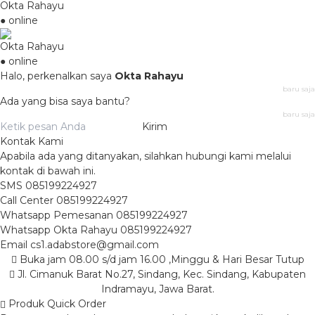
Okta Rahayu
● online
Okta Rahayu
● online
Halo, perkenalkan saya
Okta Rahayu
baru saja
Ada yang bisa saya bantu?
baru saja
Kirim
Kontak Kami
Apabila ada yang ditanyakan, silahkan hubungi kami melalui
kontak di bawah ini.
SMS
085199224927
Call Center
085199224927
Whatsapp
Pemesanan
085199224927
Whatsapp
Okta Rahayu
085199224927
Email
cs1.adabstore@gmail.com
Buka jam 08.00 s/d jam 16.00 ,Minggu & Hari Besar Tutup
Jl. Cimanuk Barat No.27, Sindang, Kec. Sindang, Kabupaten
Indramayu, Jawa Barat.
Produk Quick Order