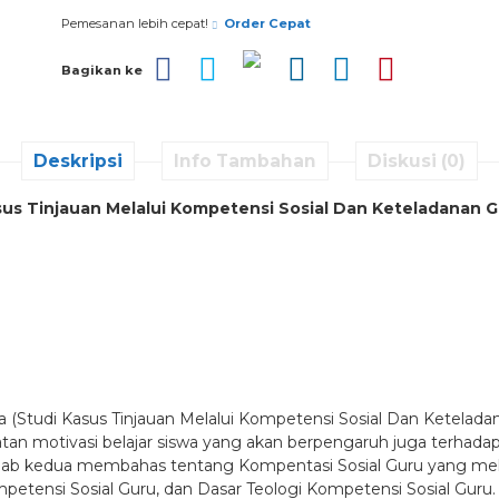
Pemesanan lebih cepat!
Order Cepat
Bagikan ke
Deskripsi
Info Tambahan
Diskusi (0)
asus Tinjauan Melalui Kompetensi Sosial Dan Keteladanan G
 (Studi Kasus Tinjauan Melalui Kompetensi Sosial Dan Keteladana
n motivasi belajar siswa yang akan berpengaruh juga terhadap has
 kedua membahas tentang Kompentasi Sosial Guru yang melipu
ompetensi Sosial Guru, dan Dasar Teologi Kompetensi Sosial Gu