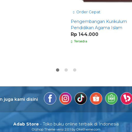
Order Cepat
Pengembangan Kurikulum
Pendidikan Agama Islam
Rp 144.000
Tersedia
 juga kami disini
Adab Store
- Toko buku online terbaik di Indonesia
Olzhop Theme
versi 2.0.1 by Oketheme.com