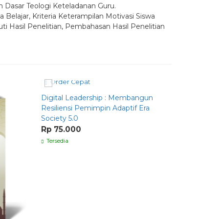
n Dasar Teologi Keteladanan Guru.
Belajar, Kriteria Keterampilan Motivasi Siswa
ti Hasil Penelitian, Pembahasan Hasil Penelitian
Order Cepat
Order C
Digital Leadership : Membangun
ANTOLOG
Resiliensi Pemimpin Adaptif Era
ERA DISR
Society 5.0
Rp 94.0
Rp 75.000
Tersedia
Tersedia