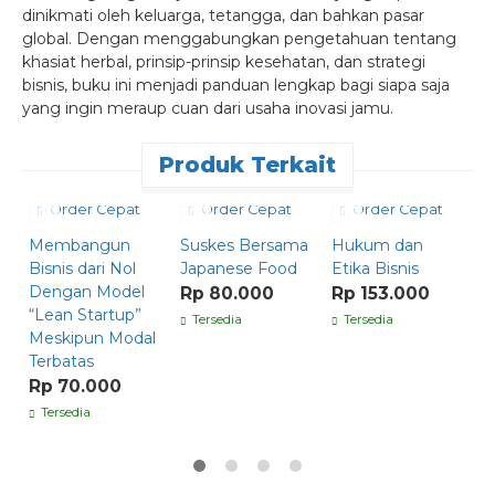
dinikmati oleh keluarga, tetangga, dan bahkan pasar
global. Dengan menggabungkan pengetahuan tentang
khasiat herbal, prinsip-prinsip kesehatan, dan strategi
bisnis, buku ini menjadi panduan lengkap bagi siapa saja
yang ingin meraup cuan dari usaha inovasi jamu.
Produk Terkait
Order Cepat
Order Cepat
Order Cepat
Membangun
Suskes Bersama
Hukum dan
P
Bisnis dari Nol
Japanese Food
Etika Bisnis
P
Dengan Model
S
Rp 80.000
Rp 153.000
“Lean Startup”
A
Tersedia
Tersedia
Meskipun Modal
D
Terbatas
I
Rp 70.000
R
Tersedia