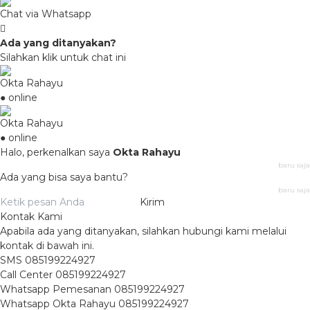
Chat via Whatsapp
Ada yang ditanyakan?
Silahkan klik untuk chat ini
Okta Rahayu
● online
Okta Rahayu
● online
Halo, perkenalkan saya
Okta Rahayu
baru saja
Ada yang bisa saya bantu?
baru saja
Kirim
Kontak Kami
Apabila ada yang ditanyakan, silahkan hubungi kami melalui
kontak di bawah ini.
SMS
085199224927
Call Center
085199224927
Whatsapp
Pemesanan
085199224927
Whatsapp
Okta Rahayu
085199224927