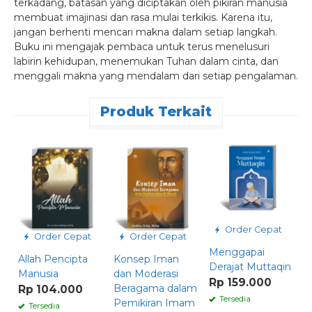
terkadang, batasan yang diciptakan oleh pikiran manusia
membuat imajinasi dan rasa mulai terkikis. Karena itu,
jangan berhenti mencari makna dalam setiap langkah.
Buku ini mengajak pembaca untuk terus menelusuri
labirin kehidupan, menemukan Tuhan dalam cinta, dan
menggali makna yang mendalam dari setiap pengalaman.
Produk Terkait
Order Cepat
Order Cepat
Order Cepat
Menggapai
Allah Pencipta
Konsep Iman
P
Derajat Muttaqin
Manusia
dan Moderasi
A
Rp 159.000
Beragama dalam
B
Rp 104.000
Tersedia
Pemikiran Imam
R
Tersedia