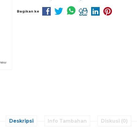
Bagikan ke
view
Deskripsi
Info Tambahan
Diskusi (0)