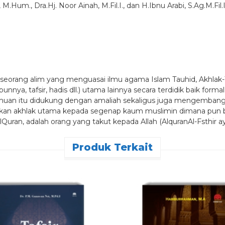
M.Hum., Dra.Hj. Noor Ainah, M.Fil.I., dan H.Ibnu Arabi, S.Ag.M.Fil.
 seorang alim yang menguasai ilmu agama Islam Tauhid, Akhlak-
ya, tafsir, hadis dll.) utama lainnya secara terdidik baik forma
uan itu didukung dengan amaliah sekaligus juga mengembang
n akhlak utama kepada segenap kaum muslimin dimana pun bera
uran, adalah orang yang takut kepada Allah (AlquranAl-Fsthir ay
Produk Terkait