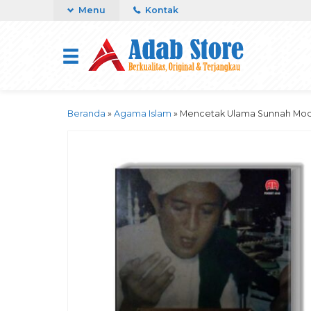
Menu
Kontak
Beranda
»
Agama Islam
»
Mencetak Ulama Sunnah Mod