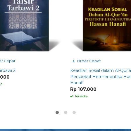
r Cepat
Order Cepat
Tarbawi 2
Keadilan Sosial dalam Al-Qurʼā
Perspektif Hermeneutika Ha
.000
Hanafi
ia
Rp 107.000
Tersedia