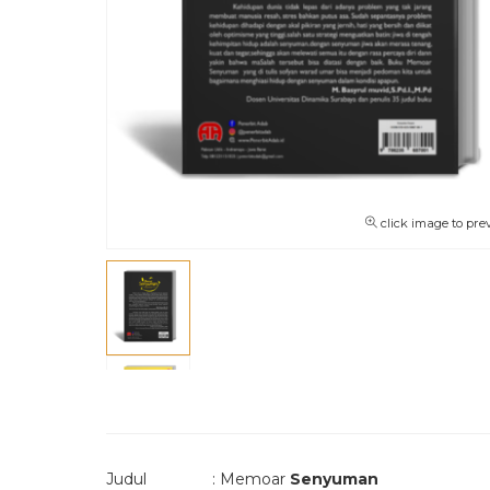
click image to pre
Judul : Memoar
Senyuman