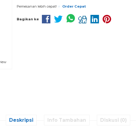
Pemesanan lebih cepat!
Order Cepat
Bagikan ke
view
Deskripsi
Info Tambahan
Diskusi (0)