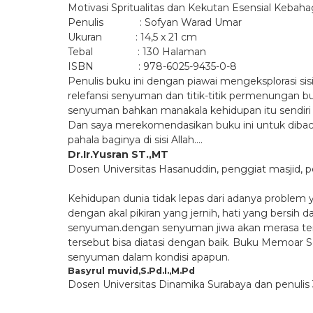
Motivasi Spritualitas dan Kekutan Esensial Kebah
Penulis : Sofyan Warad Umar
Ukuran : 14,5 x 21 cm
Tebal : 130 Halaman
ISBN : 978-6025-9435-0-8
Penulis buku ini dengan piawai mengeksplorasi 
relefansi senyuman dan titik-titik permenungan 
senyuman bahkan manakala kehidupan itu sendiri p
Dan saya merekomendasikan buku ini untuk dibaca
pahala baginya di sisi Allah….
Dr.Ir.Yusran ST.,MT
Dosen Universitas Hasanuddin, penggiat masjid, p
Kehidupan dunia tidak lepas dari adanya problem
dengan akal pikiran yang jernih, hati yang bersih 
senyuman.dengan senyuman jiwa akan merasa tena
tersebut bisa diatasi dengan baik. Buku Memoar
senyuman dalam kondisi apapun.
Basyrul muvid,S.Pd.I.,M.Pd
Dosen Universitas Dinamika Surabaya dan penulis 