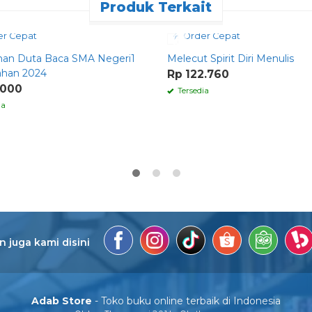
Produk Terkait
r Cepat
Order Cepat
anan Duta Baca SMA Negeri1
Melecut Spirit Diri Menulis
ahan 2024
Rp 122.760
.000
Tersedia
ia
 juga kami disini
Adab Store
- Toko buku online terbaik di Indonesia