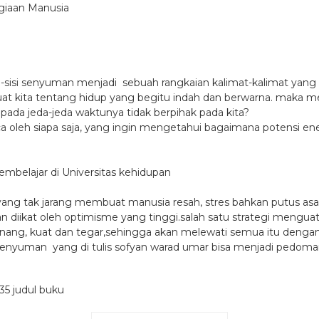
agiaan Manusia
sisi-sisi senyuman menjadi sebuah rangkaian kalimat-kalimat 
buat kita tentang hidup yang begitu indah dan berwarna. maka 
ada jeda-jeda waktunya tidak berpihak pada kita?
 oleh siapa saja, yang ingin mengetahui bagaimana potensi en
embelajar di Universitas kehidupan
 yang tak jarang membuat manusia resah, stres bahkan putus as
dan diikat oleh optimisme yang tinggi.salah satu strategi mengua
ng, kuat dan tegar,sehingga akan melewati semua itu dengan 
 Senyuman yang di tulis sofyan warad umar bisa menjadi pedom
35 judul buku