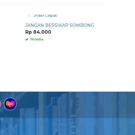
Order Cepat
Order 
JANGAN BERSIKAP SOMBONG
CARA BE
Rp 84.000
Rp 90.0
Tersedia
Tersedia