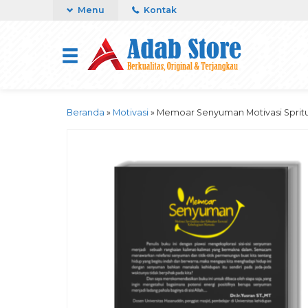
Menu
Kontak
Beranda
»
Motivasi
»
Memoar Senyuman Motivasi Spritu