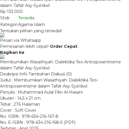
dalam Tafsîr Asy-Sya‘râwî
Rp 133.000
Stok
Tersedia
Kategori
Agama Islam
Tentukan pilihan yang tersedia!
Pesan via Whatsapp
Pemesanan lebih cepat!
Order Cepat
Bagikan ke
Membumikan Wasathiyah: Dialektika Teo-Antroposentrisme
dalam Tafsîr Asy-Sya‘râwî
Deskripsi
Info Tambahan
Diskusi (0)
Judul : Membumikan Wasathiyah: Dialektika Teo-
Antroposentrisme dalam Tafsîr Asy-Sya‘râwî
Penulis : Muhammad Aulal Fikri Al-Hasani
Ukuran : 14,5 x 21 cm
Tebal : 276 Halaman
Cover : Soft Cover
No. ISBN : 978-634-216-167-8
No. E-ISBN : 978-634-216-168-5 (PDF)
Terbitan : April 2025