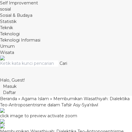
Self Improvement
sosial
Sosial & Budaya
Statistik
Teknik
Teknologi
Teknologi Informasi
Umum
Wisata
Cari
Halo, Guest!
Masuk
Daftar
Beranda
»
Agama Islam
»
Membumikan Wasathiyah: Dialektika
Teo-Antroposentrisme dalam Tafsîr Asy-Sya‘râwî
click image to preview
activate zoom
Membumikan Wasathiyah: Dialektika Teo-Antroposentrisme