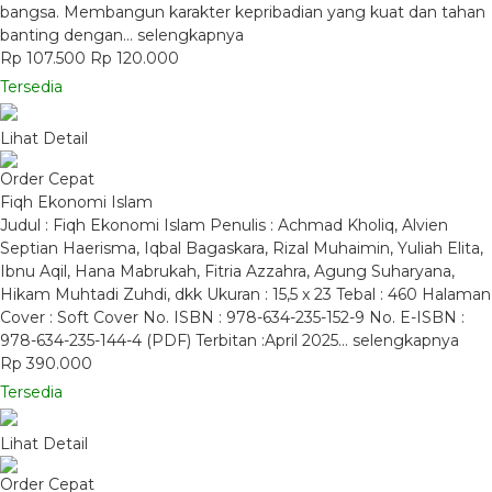
bangsa. Membangun karakter kepribadian yang kuat dan tahan
banting dengan…
selengkapnya
Rp 107.500
Rp 120.000
Tersedia
Lihat Detail
Order Cepat
Fiqh Ekonomi Islam
Judul : Fiqh Ekonomi Islam Penulis : Achmad Kholiq, Alvien
Septian Haerisma, Iqbal Bagaskara, Rizal Muhaimin, Yuliah Elita,
Ibnu Aqil, Hana Mabrukah, Fitria Azzahra, Agung Suharyana,
Hikam Muhtadi Zuhdi, dkk Ukuran : 15,5 x 23 Tebal : 460 Halaman
Cover : Soft Cover No. ISBN : 978-634-235-152-9 No. E-ISBN :
978-634-235-144-4 (PDF) Terbitan :April 2025…
selengkapnya
Rp 390.000
Tersedia
Lihat Detail
Order Cepat