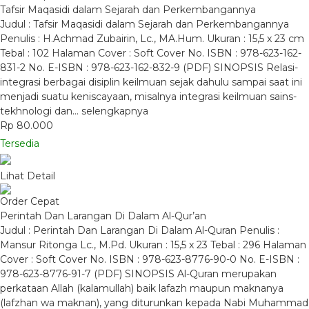
Tafsir Maqasidi dalam Sejarah dan Perkembangannya
Judul : Tafsir Maqasidi dalam Sejarah dan Perkembangannya
Penulis : H.Achmad Zubairin, Lc., MA.Hum. Ukuran : 15,5 x 23 cm
Tebal : 102 Halaman Cover : Soft Cover No. ISBN : 978-623-162-
831-2 No. E-ISBN : 978-623-162-832-9 (PDF) SINOPSIS Relasi-
integrasi berbagai disiplin keilmuan sejak dahulu sampai saat ini
menjadi suatu keniscayaan, misalnya integrasi keilmuan sains-
tekhnologi dan…
selengkapnya
Rp 80.000
Tersedia
Lihat Detail
Order Cepat
Perintah Dan Larangan Di Dalam Al-Qur’an
Judul : Perintah Dan Larangan Di Dalam Al-Quran Penulis :
Mansur Ritonga Lc., M.Pd. Ukuran : 15,5 x 23 Tebal : 296 Halaman
Cover : Soft Cover No. ISBN : 978-623-8776-90-0 No. E-ISBN :
978-623-8776-91-7 (PDF) SINOPSIS Al-Quran merupakan
perkataan Allah (kalamullah) baik lafazh maupun maknanya
(lafzhan wa maknan), yang diturunkan kepada Nabi Muhammad