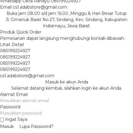
Whatsapp
Okta Rahayu
085199224927
Email
cs1.adabstore@gmail.com
Buka jam 08.00 s/d jam 16.00 ,Minggu & Hari Besar Tutup
Jl. Cimanuk Barat No.27, Sindang, Kec. Sindang, Kabupaten
Indramayu, Jawa Barat.
Produk Quick Order
Pemesanan dapat langsung menghubungi kontak dibawah:
Lihat Detail
085199224927
085199224927
085199224927
085199224927
cs1.adabstore@gmail.com
Masuk ke akun Anda
Selamat datang kembali, silahkan login ke akun Anda.
Alamat Email
Password
Ingat Saya
Masuk
Lupa Password?