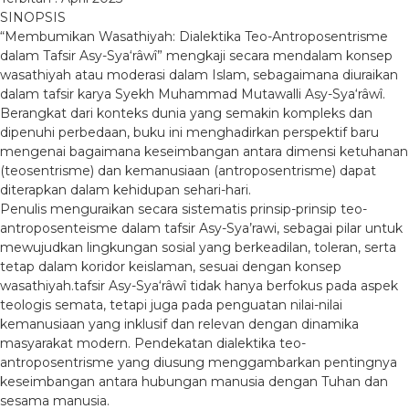
SINOPSIS
“Membumikan Wasathiyah: Dialektika Teo-Antroposentrisme
dalam Tafsir Asy-Sya‘râwî” mengkaji secara mendalam konsep
wasathiyah atau moderasi dalam Islam, sebagaimana diuraikan
dalam tafsir karya Syekh Muhammad Mutawalli Asy-Sya‘râwî.
Berangkat dari konteks dunia yang semakin kompleks dan
dipenuhi perbedaan, buku ini menghadirkan perspektif baru
mengenai bagaimana keseimbangan antara dimensi ketuhanan
(teosentrisme) dan kemanusiaan (antroposentrisme) dapat
diterapkan dalam kehidupan sehari-hari.
Penulis menguraikan secara sistematis prinsip-prinsip teo-
antroposenteisme dalam tafsir Asy-Sya’rawi, sebagai pilar untuk
mewujudkan lingkungan sosial yang berkeadilan, toleran, serta
tetap dalam koridor keislaman, sesuai dengan konsep
wasathiyah.tafsir Asy-Sya‘râwî tidak hanya berfokus pada aspek
teologis semata, tetapi juga pada penguatan nilai-nilai
kemanusiaan yang inklusif dan relevan dengan dinamika
masyarakat modern. Pendekatan dialektika teo-
antroposentrisme yang diusung menggambarkan pentingnya
keseimbangan antara hubungan manusia dengan Tuhan dan
sesama manusia.