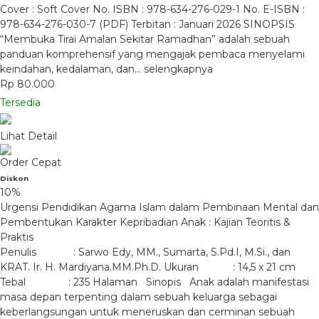
Cover : Soft Cover No. ISBN : 978-634-276-029-1 No. E-ISBN :
978-634-276-030-7 (PDF) Terbitan : Januari 2026 SINOPSIS
“Membuka Tirai Amalan Sekitar Ramadhan” adalah sebuah
panduan komprehensif yang mengajak pembaca menyelami
keindahan, kedalaman, dan…
selengkapnya
Rp 80.000
Tersedia
Lihat Detail
Order Cepat
Diskon
10%
Urgensi Pendidikan Agama Islam dalam Pembinaan Mental dan
Pembentukan Karakter Kepribadian Anak : Kajian Teoritis &
Praktis
Penulis : Sarwo Edy, MM., Sumarta, S.Pd.I, M.Si., dan
KRAT. Ir. H. Mardiyana.MM.Ph.D. Ukuran : 14,5 x 21 cm
Tebal : 235 Halaman Sinopis Anak adalah manifestasi
masa depan terpenting dalam sebuah keluarga sebagai
keberlangsungan untuk meneruskan dan cerminan sebuah