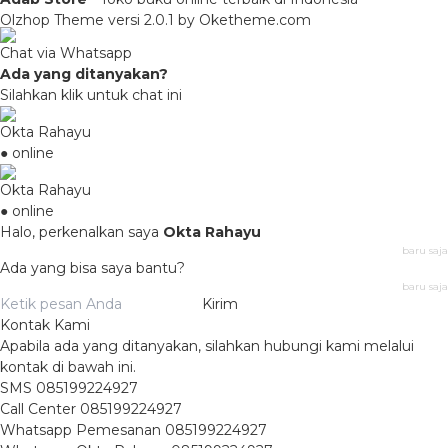
Olzhop Theme
versi 2.0.1 by Oketheme.com
Chat via Whatsapp
Ada yang ditanyakan?
Silahkan klik untuk chat ini
Okta Rahayu
● online
Okta Rahayu
● online
Halo, perkenalkan saya
Okta Rahayu
baru saja
Ada yang bisa saya bantu?
baru saja
Kirim
Kontak Kami
Apabila ada yang ditanyakan, silahkan hubungi kami melalui
kontak di bawah ini.
SMS
085199224927
Call Center
085199224927
Whatsapp
Pemesanan
085199224927