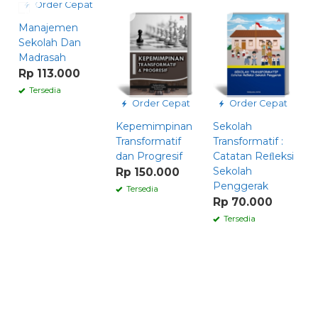
Order Cepat
Manajemen
D
Sekolah Dan
P
Madrasah
B
Rp 113.000
P
Tersedia
I
Order Cepat
Order Cepat
R
Kepemimpinan
Sekolah
13
Transformatif
Transformatif :
dan Progresif
Catatan Reﬂeksi
Sekolah
Rp 150.000
Penggerak
Tersedia
Rp 70.000
Tersedia