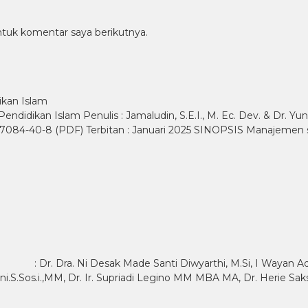
ntuk komentar saya berikutnya.
kan Islam
an Islam Penulis : Jamaludin, S.E.I., M. Ec. Dev. & Dr. Yunus, S
-7084-40-8 (PDF) Terbitan : Januari 2025 SINOPSIS Manajemen 
Ni Desak Made Santi Diwyarthi, M.Si, I Wayan Adi Pratama,
ani.S.Sos.i.,MM, Dr. Ir. Supriadi Legino MM MBA MA, Dr. Heri