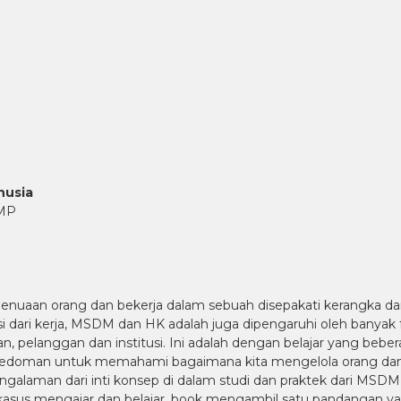
nusia
RMP
nuaan orang dan bekerja dalam sebuah disepakati kerangka dar
dari kerja, MSDM dan HK adalah juga dipengaruhi oleh banyak f
, pelanggan dan institusi. Ini adalah dengan belajar yang beber
edoman untuk memahami bagaimana kita mengelola orang dan 
laman dari inti konsep di dalam studi dan praktek dari MSDM
 kasus mengajar dan belajar. book mengambil satu pandangan 