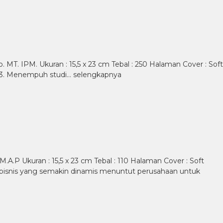
 MT. IPM. Ukuran : 15,5 x 23 cm Tebal : 250 Halaman Cover : Soft
963. Menempuh studi…
selengkapnya
M.A.P Ukuran : 15,5 x 23 cm Tebal : 110 Halaman Cover : Soft
n bisnis yang semakin dinamis menuntut perusahaan untuk