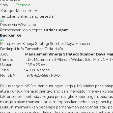
Stok
Tersedia
Kategori
Manajemen
Tentukan pilihan yang tersedia!
Pesan via Whatsapp
Pemesanan lebih cepat!
Order Cepat
Bagikan ke
Manajemen Kinerja Strategi Sumber Daya Manusia
Deskripsi
Info Tambahan
Diskusi (0)
Judul :
Manajemen Kinerja
Strategi Sumber Daya Ma
Penulis : Dr. Muhammad Alkirom Wildan, S.E., M.Si., CH
Ukuran : 15,5 x 23 cm
Tebal : 420 Halaman
No ISBN : 978-623-56871-0-0
Fokus segera MSDM dan hubungan kerja (HK) adalah pada priape
aturan untuk menarik orang-orang dan mengatur mereka kondisi 
faktor seperti berbeda : negara pemangku kepentingan, peraturan
mungkin akan mampu untuk menghasilkan beberapa generik p
Buku ini memerlukan beberapa pemahaman pengantar atau penga
prinsip yang digunakan dalam dalam penggunaan dari berbasis