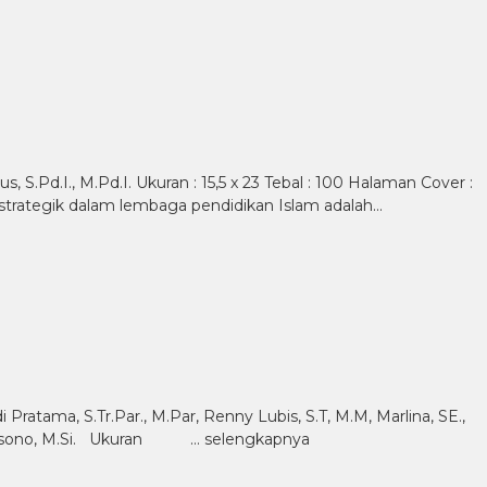
.Pd.I., M.Pd.I. Ukuran : 15,5 x 23 Tebal : 100 Halaman Cover :
strategik dalam lembaga pendidikan Islam adalah…
 S.Tr.Par., M.Par, Renny Lubis, S.T, M.M, Marlina, SE.,
e Saksono, M.Si. Ukuran …
selengkapnya