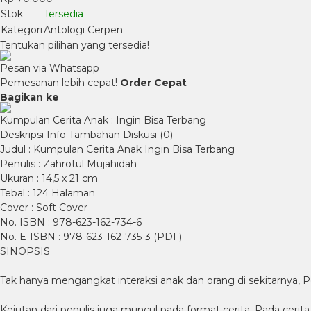
Stok
Tersedia
Kategori
Antologi Cerpen
Tentukan pilihan yang tersedia!
Pesan via Whatsapp
Pemesanan lebih cepat!
Order Cepat
Bagikan ke
Kumpulan Cerita Anak : Ingin Bisa Terbang
Deskripsi
Info Tambahan
Diskusi (0)
Judul : Kumpulan Cerita Anak Ingin Bisa Terbang
Penulis : Zahrotul Mujahidah
Ukuran : 14,5 x 21 cm
Tebal : 124 Halaman
Cover : Soft Cover
No. ISBN : 978-623-162-734-6
No. E-ISBN : 978-623-162-735-3 (PDF)
SINOPSIS
Tak hanya mengangkat interaksi anak dan orang di sekitarnya, P
Kejutan dari penulis juga muncul pada format cerita. Pada ceri