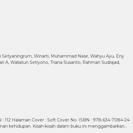
i Setyaningrum, Winarti, Muhammad Nasir, Wahyu Ayu, Eny
tari A, Waliatun Setiyono, Triana Susanto, Rahman Sudrajad,
al : 112 Halaman Cover : Soft Cover No. ISBN : 978-634-7084-24-
nan kehidupan. Kisah-kisah dalam buku ini menggambarkan…