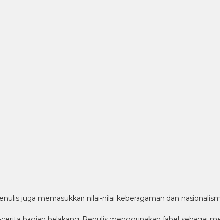
enulis juga memasukkan nilai-nilai keberagaman dan nasionalism
ta-cerita bagian belakang, Penulis menggunakan fabel sebagai m