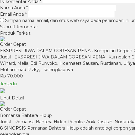
Isi komentar Anda
*
Nama Anda
*
Email Anda
*
Simpan nama, email, dan situs web saya pada peramban ini u
Produk Terkait
Order Cepat
EKSPRESI JIWA DALAM GORESAN PENA : Kumpulan Cerpen Gu
Judul : EKSPRESI JIWA DALAM GORESAN PENA : Kumpulan Cerpen
Winarti, Melia, Edi Purwoko, Hoemaera Sausan, Rustianah, Ulfiyah
Muhammad Rizky,…
selengkapnya
Rp 70.000
Tersedia
Lihat Detail
Order Cepat
Romansa Bahtera Hidup
Judul : Romansa Bahtera Hidup Penulis : Anik Kosasih, Nurfateka
8 SINOPSIS Romansa Bahtera Hidup adalah antologi cerpen ya
selengkapnya