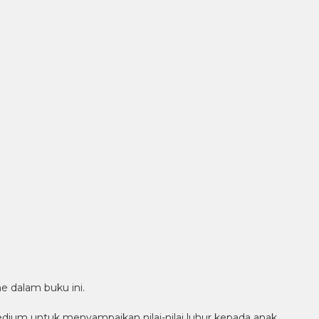
e dalam buku ini.
edium untuk menyampaikan nilai-nilai luhur kepada anak.