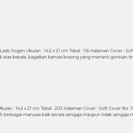
Lado Sogen Ukuran : 14,5 x 21 cm Tebal : 116 Halaman Cover : So
atas kepala, bagaikan kanvas kosong yang menanti goresan ti
Ukuran : 14,5 x 21 cm Tebal : 202 Halaman Cover : Soft Cover No
 berbagai manusia baik secara sengaja maupun tidak sengaja mel