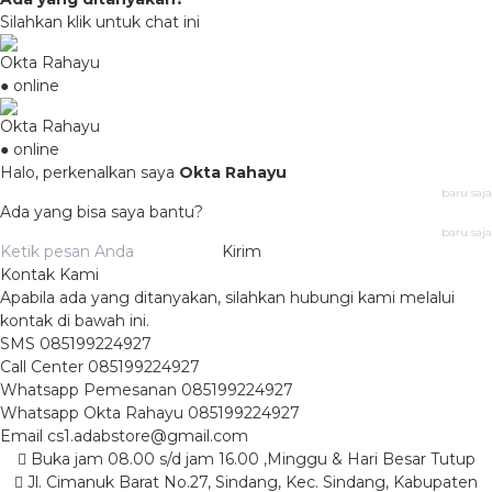
Silahkan klik untuk chat ini
Okta Rahayu
● online
Okta Rahayu
● online
Halo, perkenalkan saya
Okta Rahayu
baru saja
Ada yang bisa saya bantu?
baru saja
Kirim
Kontak Kami
Apabila ada yang ditanyakan, silahkan hubungi kami melalui
kontak di bawah ini.
SMS
085199224927
Call Center
085199224927
Whatsapp
Pemesanan
085199224927
Whatsapp
Okta Rahayu
085199224927
Email
cs1.adabstore@gmail.com
Buka jam 08.00 s/d jam 16.00 ,Minggu & Hari Besar Tutup
Jl. Cimanuk Barat No.27, Sindang, Kec. Sindang, Kabupaten