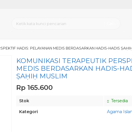
Cari
SPEKTIF HADIS: PELAYANAN MEDIS BERDASARKAN HADIS-HADIS ṢAḤI
KOMUNIKASI TERAPEUTIK PERSP
MEDIS BERDASARKAN HADIS-HAD
ṢAḤIḤ MUSLIM
Rp 165.600
Stok
Tersedia
Kategori
Agama Isla