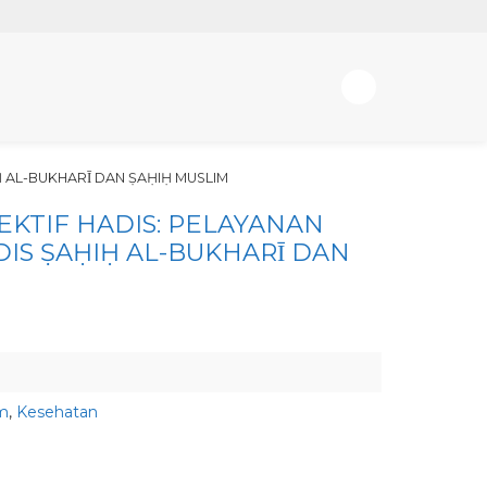
Ḥ AL-BUKHARῙ DAN ṢAḤIḤ MUSLIM
EKTIF HADIS: PELAYANAN
IS ṢAḤIḤ AL-BUKHARῙ DAN
m
,
Kesehatan