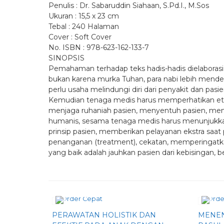
Penulis : Dr. Sabaruddin Siahaan, S.Pd.I., M.Sos
Ukuran : 15,5 x 23 cm
Tebal : 240 Halaman
Cover : Soft Cover
No. ISBN : 978-623-162-133-7
SINOPSIS
Pemahaman terhadap teks hadis-hadis dielaboras
bukan karena murka Tuhan, para nabi lebih menderi
perlu usaha melindungi diri dari penyakit dan pasie
Kemudian tenaga medis harus memperhatikan et
menjaga ruhaniah pasien, menyentuh pasien, me
humanis, sesama tenaga medis harus menunjuk
prinsip pasien, memberikan pelayanan ekstra saa
penanganan (treatment), cekatan, memperingatkan
yang baik adalah jauhkan pasien dari kebisingan, 
Order Cepat
Orde
PERAWATAN HOLISTIK DAN
MENEN