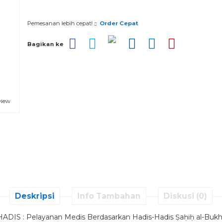
Pesan via Whatsapp
Pemesanan lebih cepat!
Order Cepat
Bagikan ke
view
Deskripsi
Info Tambahan
Diskusi (0)
S : Pelayanan Medis Berdasarkan Hadis-Hadis Ṣaḥiḥ al-Bukha