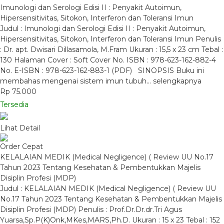
Imunologi dan Serologi Edisi II : Penyakit Autoimun,
Hipersensitivitas, Sitokon, Interferon dan Toleransi Imun
Judul : Imunologi dan Serologi Edisi II : Penyakit Autoimun,
Hipersensitivitas, Sitokon, Interferon dan Toleransi Imun Penulis
: Dr. apt. Dwisari Dillasamola, M.Fram Ukuran : 15,5 x 23 cm Tebal :
130 Halaman Cover : Soft Cover No. ISBN : 978-623-162-882-4
No. E-ISBN : 978-623-162-883-1 (PDF) SINOPSIS Buku ini
membahas mengenai sistem imun tubuh…
selengkapnya
Rp 75.000
Tersedia
Lihat Detail
Order Cepat
KELALAIAN MEDIK (Medical Negligence) ( Review UU No.17
Tahun 2023 Tentang Kesehatan & Pembentukkan Majelis
Disiplin Profesi (MDP)
Judul : KELALAIAN MEDIK (Medical Negligence) ( Review UU
No.17 Tahun 2023 Tentang Kesehatan & Pembentukkan Majelis
Disiplin Profesi (MDP) Penulis : Prof.Dr.Dr.dr.Tri Agus
Yuarsa,Sp.P(K)Onk,MKes,MARS,Ph.D. Ukuran : 15 x 23 Tebal : 152