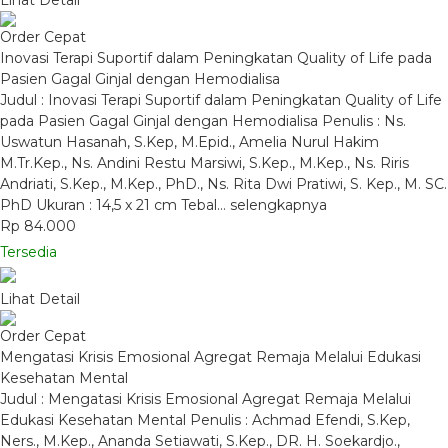
Lihat Detail
Order Cepat
Inovasi Terapi Suportif dalam Peningkatan Quality of Life pada
Pasien Gagal Ginjal dengan Hemodialisa
Judul : Inovasi Terapi Suportif dalam Peningkatan Quality of Life
pada Pasien Gagal Ginjal dengan Hemodialisa Penulis : Ns.
Uswatun Hasanah, S.Kep, M.Epid., Amelia Nurul Hakim
M.Tr.Kep., Ns. Andini Restu Marsiwi, S.Kep., M.Kep., Ns. Riris
Andriati, S.Kep., M.Kep., PhD., Ns. Rita Dwi Pratiwi, S. Kep., M. SC.
PhD Ukuran : 14,5 x 21 cm Tebal…
selengkapnya
Rp 84.000
Tersedia
Lihat Detail
Order Cepat
Mengatasi Krisis Emosional Agregat Remaja Melalui Edukasi
Kesehatan Mental
Judul : Mengatasi Krisis Emosional Agregat Remaja Melalui
Edukasi Kesehatan Mental Penulis : Achmad Efendi, S.Kep,
Ners., M.Kep., Ananda Setiawati, S.Kep., DR. H. Soekardjo.,