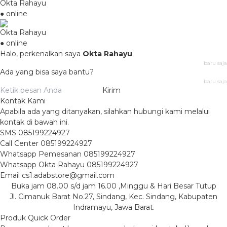
Okta Rahayu
● online
Okta Rahayu
● online
Halo, perkenalkan saya
Okta Rahayu
baru saja
Ada yang bisa saya bantu?
baru saja
Kirim
Kontak Kami
Apabila ada yang ditanyakan, silahkan hubungi kami melalui
kontak di bawah ini.
SMS
085199224927
Call Center
085199224927
Whatsapp
Pemesanan
085199224927
Whatsapp
Okta Rahayu
085199224927
Email
cs1.adabstore@gmail.com
Buka jam 08.00 s/d jam 16.00 ,Minggu & Hari Besar Tutup
Jl. Cimanuk Barat No.27, Sindang, Kec. Sindang, Kabupaten
Indramayu, Jawa Barat.
Produk Quick Order