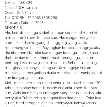
Ukuran : 15,5 x 23
Tebal : 116 Halaman
Cover : Soft Cover
No. QRCBN : 62-2066-3305-296
Terbitan : Februari 2025
SINOPSIS
Aku lahir di keluarga sederhana, dan sejak kecil memiliki
mimpi untuk memiliki toko kue. Aku sangat menyukai
aroma kue dan roti yang dipanggang, yang selalu
menenangkan hatiku. Bayangkan betapa senangnya aku
jika bisa memiliki toko kue dengan berbagai aroma manis
dari kue dan roti. Meskipun masih sering ragu, aku terus
berharap bisa mewujudkan impian ini. Selain itu, aku ingin
menginspirasi banyak orang untuk mengejar impian
mereka, dan menjadikan dunia mereka lebih manis seperti
kue-kue yang aku buat.
Kini, setelah bertahun-tahun berlalu, aku sudah berusia 20
tahun dan telah berhasil meraih impianku memiliki toko
kue. Walaupun banyak rintangan yang harus kuhadapi, aku
bersyukur Tuhan telah mengabulkan doa-doaku. Toko kue
ku kini berdiri megah, dan aku menyadari bahwa usaha,