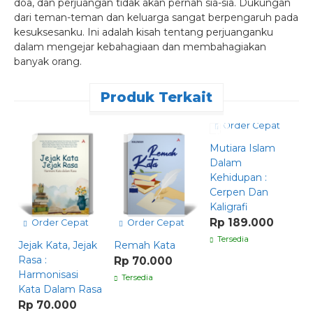
doa, dan perjuangan tidak akan pernah sia-sia. Dukungan
dari teman-teman dan keluarga sangat berpengaruh pada
kesuksesanku. Ini adalah kisah tentang perjuanganku
dalam mengejar kebahagiaan dan membahagiakan
banyak orang.
Produk Terkait
Order Cepat
Mutiara Islam
Dalam
Kehidupan :
Cerpen Dan
Kaligrafi
Rp 189.000
Order Cepat
Order Cepat
Tersedia
Jejak Kata, Jejak
Remah Kata
F
Rasa :
G
Rp 70.000
Harmonisasi
K
Tersedia
Kata Dalam Rasa
H
H
Rp 70.000