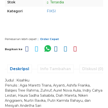
Stok
Tersedia
Kategori
FIKSI
Pesan via Whatsapp
Pemesanan lebih cepat!
Order Cepat
Bagikan ke
Deskripsi
Info Tambahan
Diskusi (0)
Judul : Kisahku
Penulis : Agia Maretti Triana, Aryanti, Ashifa Frianka,
Balqies Tree Rahma, Zuhruf, Aurel Nova Aulia, Indry Cahya
Lestari, Haura Sadha Salsabila, Diah Mareta, Niken
Anggraeni, Nurtri Ravika, Putri Karmila Rahayu, dan
Meisyah Andetha Sari