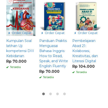
Order Cepat
Order Cepat
Order Cepat
Kumpulan Soal
Panduan Praktis
Pembelajaran
A
latihan Uji
Menguasai
Abad 21:
D
kompetensi DIII
Bahasa Inggris:
Kolaborasi,
T
Kebidanan
How to Read,
Kreativitas, dan
R
Speak, and Write
Literasi Digital
Rp 70.000
English Fluently
Rp 104.000
Tersedia
Rp 70.000
Tersedia
Tersedia