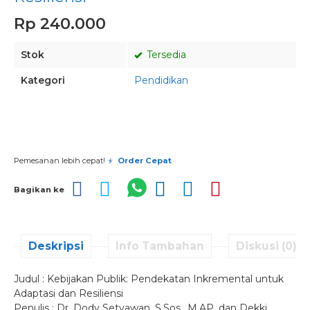
Rp 240.000
Stok
Tersedia
Kategori
Pendidikan
Pesan via Whatsapp
Pemesanan lebih cepat!
Order Cepat
Bagikan ke
Deskripsi
Info Tambahan
Diskusi (0)
Judul : Kebijakan Publik: Pendekatan Inkremental untuk
Adaptasi dan Resiliensi
Penulis : Dr. Dody Setyawan, S.Sos., M.AP. dan Dekki