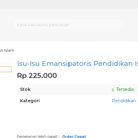
Cari
an Islam
view
Isu-Isu Emansipatoris Pendidikan 
Rp 225.000
Stok
Tersedia
Kategori
Pendidikan
Pesan via Whatsapp
Pemesanan lebih cepat!
Order Cepat