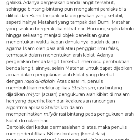
galaksi. Adanya pergerakan benda langit tersebut,
sehingga bintang-bintang pun mengalami paralaks bila
dilihat dari Bumi tampak ada pergerakan yang setabil,
seperti halnya Matahari yang tampak dari Bumi. Matahari
yang seakan bergerak jika dilihat dari Bumi ini, sejak dahulu
hingga sekarang menjadi objek penelitian guna
menentukan waktu kapan dimulainya ibadah dalam
agama Islam oleh para ahli atau penggiat ilmu falak,
termasuk dalam menentukan arah kiblat. Adanya
pergerakan benda langit tersebut, memacu pembuktian
benda langit lainnya, selain Matahari untuk dapat dijadikan
acuan dalam pengukuran arah kiblat yang disebut
dengan
raṣd al-qiblah.
Atas dasar ini, penulis
membuktikan melalui aplikasi
Stellarium
, rasi bintang
dijadikan
mi’yar
(acuan) pengukuran arah kiblat di malam
hari yang diperlihatkan dari keakurasian rancangan
algoritma aplikasi
Stellarium
dalam
memperlihatkan
mi’yār
rasi bintang pada pengukuran arah
kiblat di malam hari.
Bertolak dari kedua permasalahan di atas, maka penulis
mengindentifikasi 88 rasi bintang (konstelasi)