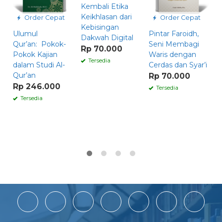
Kembali Etika
Keikhlasan dari
Order Cepat
Order Cepat
Kebisingan
Ulumul
Pintar Faroidh,
E
Dakwah Digital
Qur’an: Pokok-
Seni Membagi
P
Rp 70.000
Pokok Kajian
Waris dengan
A
Tersedia
dalam Studi Al-
Cerdas dan Syar’i
P
Qur’an
T
Rp 70.000
Rp 246.000
R
Tersedia
Tersedia