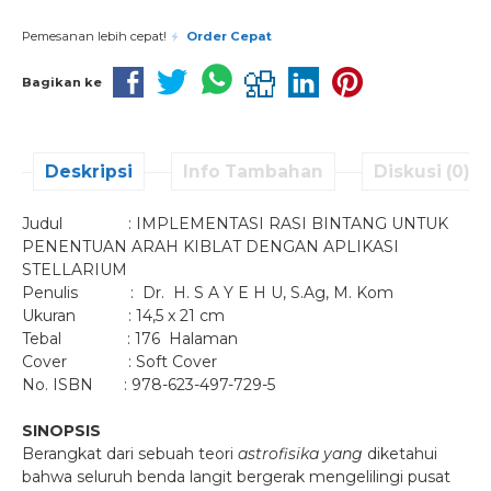
Pemesanan lebih cepat!
Order Cepat
Bagikan ke
Deskripsi
Info Tambahan
Diskusi (0)
Judul : IMPLEMENTASI RASI BINTANG UNTUK
PENENTUAN ARAH KIBLAT DENGAN APLIKASI
STELLARIUM
Penulis : Dr. H. S A Y E H U, S.Ag, M. Kom
Ukuran : 14,5 x 21 cm
Tebal : 176 Halaman
Cover : Soft Cover
No. ISBN : 978-623-497-729-5
SINOPSIS
Berangkat dari sebuah teori
astrofisika yang
diketahui
bahwa seluruh benda langit bergerak mengelilingi pusat