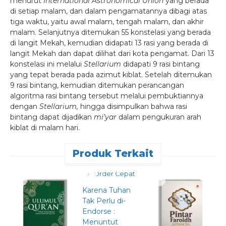
menurut
International Astronomical Union
yang berada
di setiap malam, dan dalam pengamatannya dibagi atas
tiga waktu, yaitu awal malam, tengah malam, dan akhir
malam. Selanjutnya ditemukan 55 konstelasi yang berada
di langit Mekah, kemudian didapati 13 rasi yang berada di
langit Mekah dan dapat dilihat dari kota pengamat. Dari 13
konstelasi ini melalui
Stellarium
didapati 9 rasi bintang
yang tepat berada pada azimut kiblat. Setelah ditemukan
9 rasi bintang, kemudian ditemukan perancangan
algoritma rasi bintang tersebut melalui pembuktiannya
dengan
Stellarium,
hingga disimpulkan bahwa rasi
bintang dapat dijadikan
mi’yar
dalam pengukuran arah
kiblat di malam hari.
Produk Terkait
Order Cepat
Karena Tuhan
Tak Perlu di-
Endorse :
Menuntut