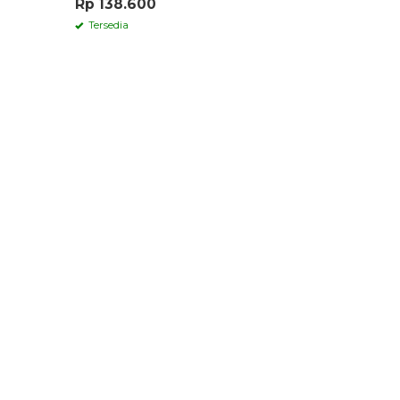
Rp 138.600
Rp 131.0
Tersedia
Tersedia