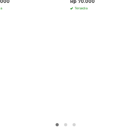
.000
Rp 70.000
ia
Tersedia