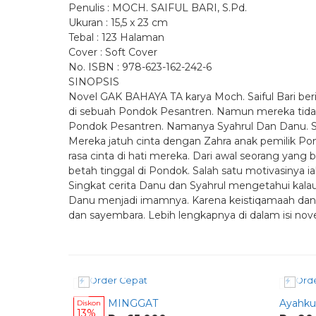
Penulis : MOCH. SAIFUL BARI, S.Pd.
Ukuran : 15,5 x 23 cm
Tebal : 123 Halaman
Cover : Soft Cover
No. ISBN : 978-623-162-242-6
SINOPSIS
Novel GAK BAHAYA TA karya Moch. Saiful Bari beri
di sebuah Pondok Pesantren. Namun mereka tidak 
Pondok Pesantren. Namanya Syahrul Dan Danu. Sy
Mereka jatuh cinta dengan Zahra anak pemilik P
rasa cinta di hati mereka. Dari awal seorang yan
betah tinggal di Pondok. Salah satu motivasinya i
Singkat cerita Danu dan Syahrul mengetahui kala
Danu menjadi imamnya. Karena keistiqamaah dan 
dan sayembara. Lebih lengkapnya di dalam isi nove
Order Cepat
Orde
MINGGAT
Ayahku
Diskon
13%