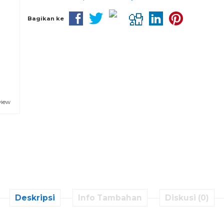
Bagikan ke
view
Deskripsi
Info Tambahan
Diskusi (0)