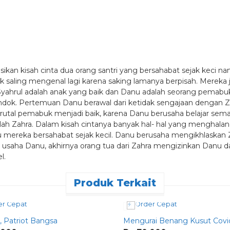
sikan kisah cinta dua orang santri yang bersahabat sejak keci 
saling mengenal lagi karena saking lamanya berpisah. Mereka j
ahrul adalah anak yang baik dan Danu adalah seorang pemabu
ondok. Pertemuan Danu berawal dari ketidak sengajaan dengan
g brutal pemabuk menjadi baik, karena Danu berusaha belajar s
alah Zahra. Dalam kisah cintanya banyak hal- hal yang menghalan
u mereka bersahabat sejak kecil. Danu berusaha mengikhlaskan 
usaha Danu, akhirnya orang tua dari Zahra mengizinkan Danu d
l.
Produk Terkait
r Cepat
Order Cepat
, Patriot Bangsa
Mengurai Benang Kusut Covi