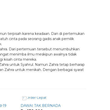
namun terpisah karena keadaan. Dan di pertemukan
atuh cinta pada seorang gadis anak pemilik
k.
 Zahra. Dari pertemuan tersebut menumbuhkan
emangat menimba ilmu meskipun awalnya tidak
gi kisah cinta mereka.
Zahra untuk Syahrul. Namun Zahra tetap berharap
an Zahra untuk menikah. Dengan berbagai syarat
Order Cepat
Order 
d-19
DAWAI TAK BERNADA
Rahasia S