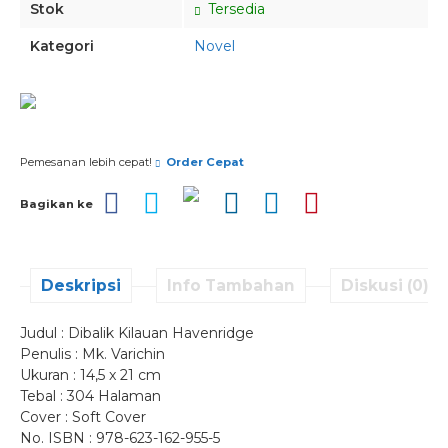
Stok
Tersedia
Kategori
Novel
Pesan via Whatsapp
Pemesanan lebih cepat!
Order Cepat
Bagikan ke
Deskripsi
Info Tambahan
Diskusi (0)
Judul : Dibalik Kilauan Havenridge
Penulis : Mk. Varichin
Ukuran : 14,5 x 21 cm
Tebal : 304 Halaman
Cover : Soft Cover
No. ISBN : 978-623-162-955-5