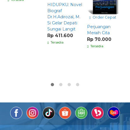
HIDUPKU: Novel
Biograf
Dr.H.Adirozal, M.
Order Cepat
Si Gelar Depati
Perjuangan
M
Sungai Langit
Meraih Cita
B
Rp 411.600
C
Rp 70.000
Tersedia
R
Tersedia