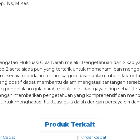
ep,. Ns, M.Kes
engatasi Fluktuasi Gula Darah melalui Pengetahuan dan Sikap 
ipe-2 serta siapa pun yang tertarik untuk memahami dan mengelo
i secara mendalam dinamika gula darah dalam tubuh, faktor-fa
ang positif dapat membantu dalam mengatasi tantangan terseb
g pengelolaan gula darah melalui diet dan gaya hidup sehat, tet
. Dengan memberikan pengetahuan yang komprehensif dan mendoro
untuk menghadapi fluktuasi gula darah dengan percaya diri da
Produk Terkait
r Cepat
Order Cepat