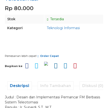
Rp 80.000
Stok
Tersedia
Kategori
Teknologi Informasi
Pesan via Whatsapp
Pemesanan lebih cepat!
Order Cepat
Bagikan ke
Deskripsi
Info Tambahan
Diskusi (0)
Judul : Desain dan Implementasi Pemancar FM Berbasis
Sistem Teleotomasi
Penulis : Ir. Sunardi, S.T., M.T.