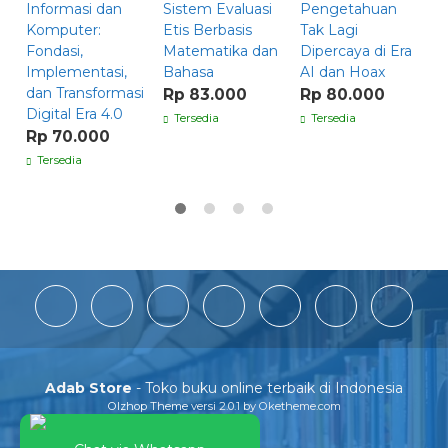
Informasi dan
Sistem Evaluasi
Pengetahuan
L
Komputer:
Etis Berbasis
Tak Lagi
J
Fondasi,
Matematika dan
Dipercaya di Era
M
Implementasi,
Bahasa
AI dan Hoax
D
dan Transformasi
Rp 83.000
Rp 80.000
R
Digital Era 4.0
Tersedia
Tersedia
Rp 70.000
Tersedia
Adab Store
- Toko buku online terbaik di Indonesia
Olzhop Theme
versi 2.0.1 by Oketheme.com