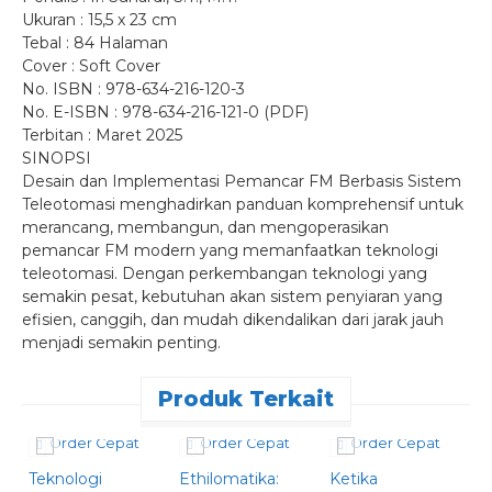
Ukuran : 15,5 x 23 cm
Tebal : 84 Halaman
Cover : Soft Cover
No. ISBN : 978-634-216-120-3
No. E-ISBN : 978-634-216-121-0 (PDF)
Terbitan : Maret 2025
SINOPSI
Desain dan Implementasi Pemancar FM Berbasis Sistem
Teleotomasi menghadirkan panduan komprehensif untuk
merancang, membangun, dan mengoperasikan
pemancar FM modern yang memanfaatkan teknologi
teleotomasi. Dengan perkembangan teknologi yang
semakin pesat, kebutuhan akan sistem penyiaran yang
efisien, canggih, dan mudah dikendalikan dari jarak jauh
menjadi semakin penting.
Produk Terkait
Order Cepat
Order Cepat
Order Cepat
Teknologi
Ethilomatika:
Ketika
I