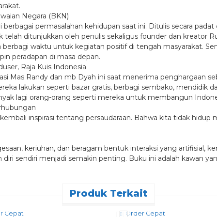
rakat.
awaian Negara (BKN)
i berbagai permasalahan kehidupan saat ini. Ditulis secara pada
telah ditunjukkan oleh penulis sekaligus founder dan kreator 
 berbagi waktu untuk kegiatan positif di tengah masyarakat. 
pin peradapan di masa depan.
user, Raja Kuis Indonesia
i Mas Randy dan mb Dyah ini saat menerima penghargaan sebag
ereka lakukan seperti bazar gratis, berbagi sembako, mendidik da
ih banyak lagi orang-orang seperti mereka untuk membangun Indon
erhubungan
ali inspirasi tentang persaudaraan. Bahwa kita tidak hidup mel
saan, keriuhan, dan beragam bentuk interaksi yang artifisial,
diri sendiri menjadi semakin penting. Buku ini adalah kawan yan
Produk Terkait
r Cepat
Order Cepat