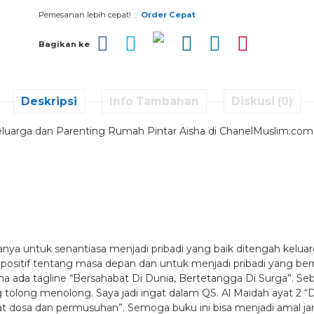
Pemesanan lebih cepat!
Order Cepat
Bagikan ke
Deskripsi
Info Tambahan
Diskusi (0)
 Keluarga dan Parenting Rumah Pintar Aisha di ChanelMuslim.com
 untuk senantiasa menjadi pribadi yang baik ditengah keluarg
ositif tentang masa depan dan untuk menjadi pribadi yang berm
 ada tagline “Bersahabat Di Dunia, Bertetangga Di Surga”. Seb
g tolong menolong. Saya jadi ingat dalam QS. Al Maidah ayat 2 
 dosa dan permusuhan”. Semoga buku ini bisa menjadi amal jar