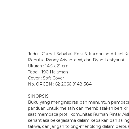
Judul : Curhat Sahabat Edisi 6, Kumpulan Artikel
Penulis : Randy Ariyanto W, dan Dyah Lestyarini
Ukuran : 14,5 x 21 cm
Tebal : 190 Halaman
Cover : Soft Cover
No. QRCBN : 62-2066-9148-384
SINOPSIS
Buku yang menginspirasi dan menuntun pembacanya
panduan untuk melatih dan membiasakan berfikir p
saat membaca profil komunitas Rumah Pintar Aisha
senantiasa bekerjasama dalam kebaikan dan salin
takwa, dan jangan tolong-menolong dalam berbuat