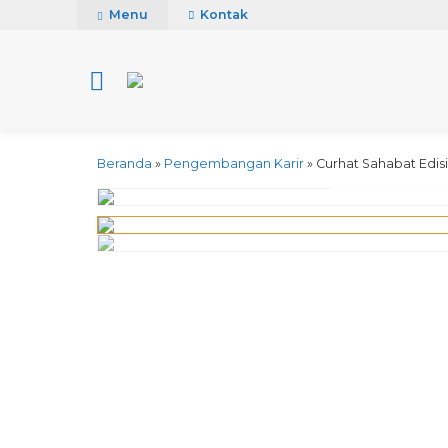
Menu
Kontak
Beranda
»
Pengembangan Karir
»
Curhat Sahabat Edis
click image to pre